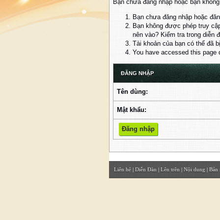
Bạn chưa đăng nhập hoặc bạn không đ
Bạn chưa đăng nhập hoặc đăng
Bạn không được phép truy cập
nên vào? Kiểm tra trong diễn 
Tài khoản của bạn có thể đã b
You have accessed this page di
ĐĂNG NHẬP
Tên dùng:
Mật khẩu:
Liên hệ
|
Diễn Đàn
|
Lên trên
|
Nội dung
|
Bản 