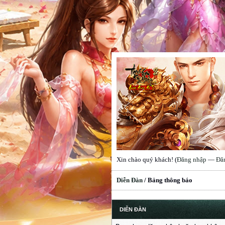
Xin chào quý khách! (
Đăng nhập
—
Đă
Diễn Đàn
/
Bảng thông báo
DIỄN ĐÀN