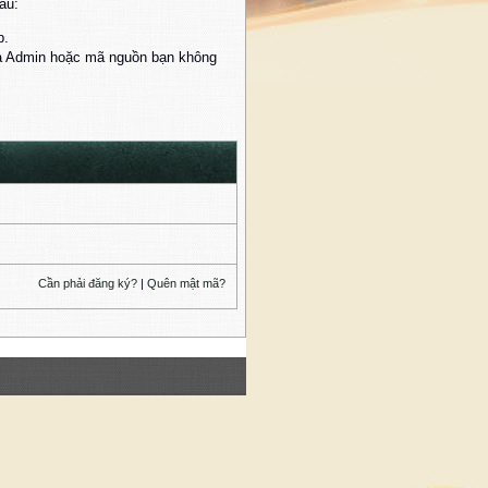
au:
p.
của Admin hoặc mã nguồn bạn không
Cần phải đăng ký?
|
Quên mật mã?