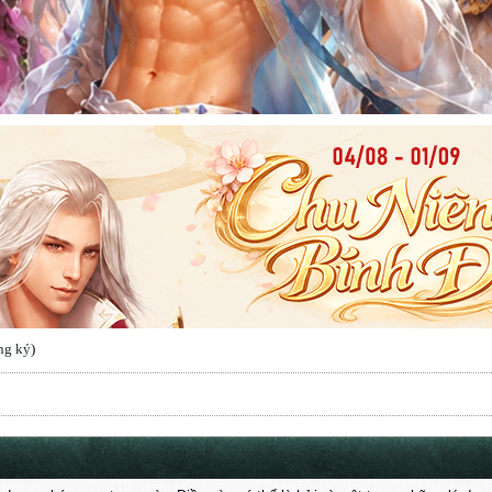
ng ký
)