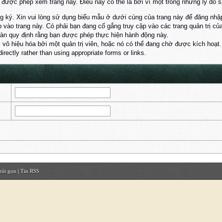
ược phép xem trang này. Điều này có thể là bởi vì một trong những lý do s
 ký. Xin vui lòng sử dụng biểu mẫu ở dưới cùng của trang này để đăng nhậ
 vào trang này. Có phải bạn đang cố gắng truy cập vào các trang quản trị 
đàn quy định rằng bạn được phép thực hiện hành động này.
ị vô hiệu hóa bởi một quản trị viên, hoặc nó có thể đang chờ được kích hoạt.
rectly rather than using appropriate forms or links.
rút gọn
|
Tin RSS