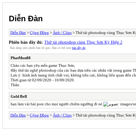
Diễn Đàn
Diễn Đàn
>
Cộng Đồng
>
Ảnh / Clips
> Thử tài photoshop cùng Thục Sơn K
Phiên bản đầy đủ:
Thử tài photoshop cùng Thục Sơn Kỳ Hiệp 2
Bạn đang xem phiên bản rút gọn. Bạn có thể xem
bản đầy đủ
.
PhatMon88
Chào các bạn yêu mến game Thục Sơn,
Hãy thử tài nghệ photoshop của các bạn dựa trên các nhân vật trong game T
Lưu ý: hình ảnh mang tính chất vui, không tiêu cực, không liên quan đến chín
Thời gian từ 02/09/2020 - 10/09/2020.
Thân.
Gold Bell
bạn làm vài bài post cho mọi người chiêm ngưỡng đi nè
Diễn Đàn
>
Cộng Đồng
>
Ảnh / Clips
> Thử tài photoshop cùng Thục Sơn K