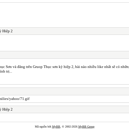
ỳ Hiệp 2
hục Sơn và đăng trên Gruop Thục sơn kỳ hiệp 2, bài nào nhiều like nhất sẽ có nhữ
h trị...
ỳ Hiệp 2
Mã nguồn bởi
MyBB
, © 2002-2026
MyBB Group