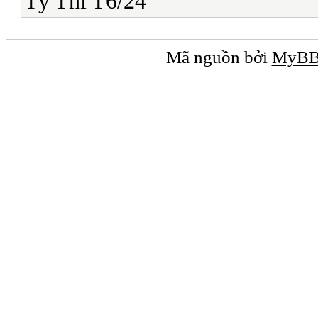
Tỷ Thí T6/24
Mã nguồn bởi
MyB