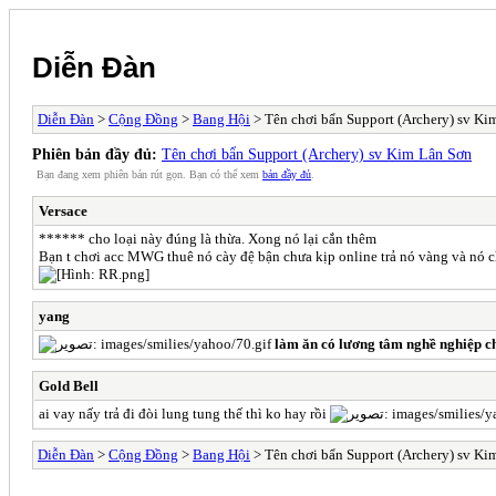
Diễn Đàn
Diễn Đàn
>
Cộng Đồng
>
Bang Hội
> Tên chơi bẩn Support (Archery) sv Ki
Phiên bản đầy đủ:
Tên chơi bẩn Support (Archery) sv Kim Lân Sơn
Bạn đang xem phiên bản rút gọn. Bạn có thể xem
bản đầy đủ
.
Versace
****** cho loại này đúng là thừa. Xong nó lại cắn thêm
Bạn t chơi acc MWG thuê nó cày đệ bận chưa kịp online trả nó vàng và nó chử
yang
làm ăn có lương tâm nghề nghiệp chú
Gold Bell
ai vay nấy trả đi đòi lung tung thế thì ko hay rồi
Diễn Đàn
>
Cộng Đồng
>
Bang Hội
> Tên chơi bẩn Support (Archery) sv Ki