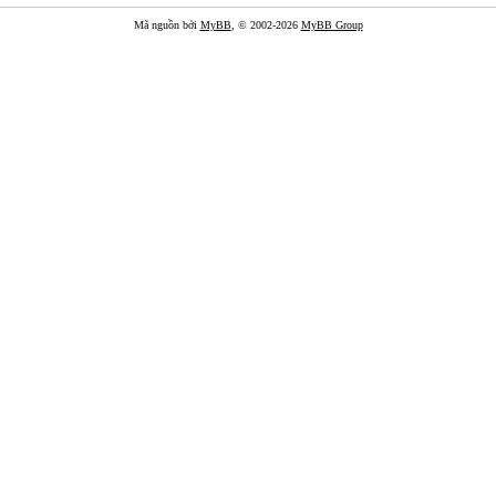
Mã nguồn bởi
MyBB
, © 2002-2026
MyBB Group