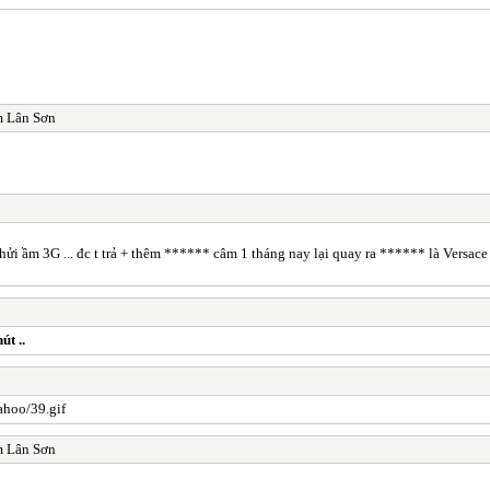
m Lân Sơn
i ầm 3G ... đc t trả + thêm ****** câm 1 tháng nay lại quay ra ****** là Versace th
t ..
m Lân Sơn