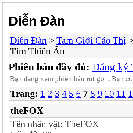
Diễn Đàn
Diễn Đàn
>
Tam Giới Cáo Thị
Tìm Thiên Ấn
Phiên bản đầy đủ:
Đăng ký 
Bạn đang xem phiên bản rút gọn. Bạn c
Trang:
1
2
3
4
5
6
7
8
9
10
11
1
theFOX
Tên nhân vật: TheFOX