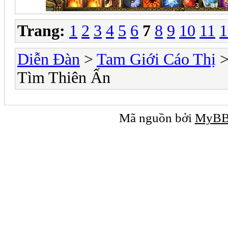
Trang:
1
2
3
4
5
6
7
8
9
10
11
1
Diễn Đàn
>
Tam Giới Cáo Thị
Tìm Thiên Ấn
Mã nguồn bởi
MyB