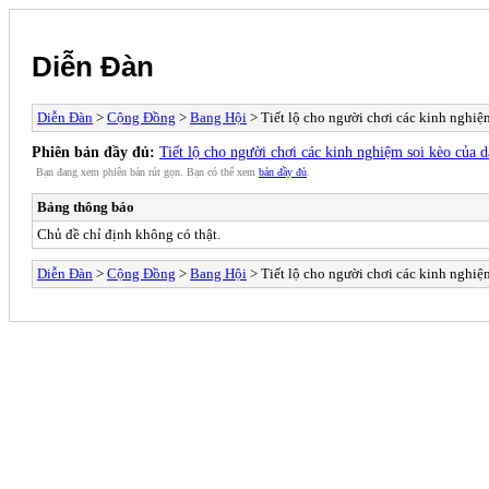
Diễn Đàn
Diễn Đàn
>
Cộng Đồng
>
Bang Hội
> Tiết lộ cho người chơi các kinh nghiệ
Phiên bản đầy đủ:
Tiết lộ cho người chơi các kinh nghiệm soi kèo của 
Bạn đang xem phiên bản rút gọn. Bạn có thể xem
bản đầy đủ
.
Bảng thông báo
Chủ đề chỉ định không có thật.
Diễn Đàn
>
Cộng Đồng
>
Bang Hội
> Tiết lộ cho người chơi các kinh nghiệ