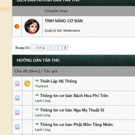
DIỄN ĐÀN HƯỚNG DẪN TÂN THỦ
Chuyên mục
TÍNH NĂNG CƠ BẢN
Quản lý bởi: Moderators
Trang (3):
« Trở lại
1
2
3
HƯỚNG DẪN TÂN THỦ
Chủ đề
[
desc
]
/
Tác giả
Thiết Lập Hệ Thống
1 Bỏ phiếu - 5 của 5 cấp độ
1
2
3
4
5
TheRock
Thông tin cơ bản Bách Hoa Phi Tiên
1 Bỏ phiếu - 4 của 5 cấp độ
1
2
3
4
5
Lạnh Lùng
Thông tin cơ bản Nga My Thuật Sĩ
1 Bỏ phiếu - 4 của 5 cấp độ
1
2
3
4
5
Lạnh Lùng
Thông tin cơ bản Phật Môn Tăng Nhân.
1 Bỏ phiếu - 5 của 5 cấp độ
1
2
3
4
5
Lạnh Lùng