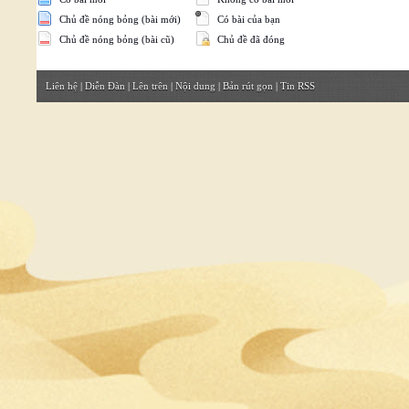
Chủ đề nóng bỏng (bài mới)
Có bài của bạn
Chủ đề nóng bỏng (bài cũ)
Chủ đề đã đóng
Liên hệ
|
Diễn Đàn
|
Lên trên
|
Nội dung
|
Bản rút gọn
|
Tin RSS