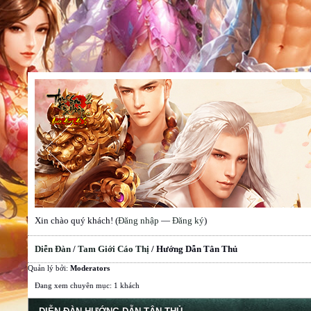
Xin chào quý khách! (
Đăng nhập
—
Đăng ký
)
Diễn Đàn
/
Tam Giới Cáo Thị
/
Hướng Dẫn Tân Thủ
Quản lý bởi:
Moderators
Đang xem chuyên mục: 1 khách