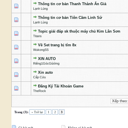
Thông tin cơ bản Thanh Thành Ẩn Giả
1 Bỏ phiếu - 4 của 5 cấp độ
1
2
3
4
5
Lạnh Lùng
Thông tin cơ bản Tiên Cầm Linh Sứ
1 Bỏ phiếu - 4 của 5 cấp độ
1
2
3
4
5
Lạnh Lùng
Topic giải đáp sk thuộc máy chủ Kim Lân Sơn
1 Bỏ phiếu - 5 của 5 cấp độ
1
2
3
4
5
Titans
Về Set trang bị tím 8x
1 Bỏ phiếu - 5 của 5 cấp độ
1
2
3
4
5
WukongSS
XIN AUTO
1 Bỏ phiếu - 5 của 5 cấp độ
1
2
3
4
5
Riêng1GócGiừờng
Xin auto
1 Bỏ phiếu - 5 của 5 cấp độ
1
2
3
4
5
Cấp Cứu
Đăng Ký Tài Khoản Game
1 Bỏ phiếu - 5 của 5 cấp độ
1
2
3
4
5
TheRock
Trang (3):
« Trở lại
1
2
3
Có bài mới
Không có bài mới