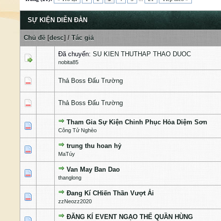
SỰ KIỆN DIỄN ĐÀN
Chủ đề
[
desc
]
/
Tác giả
Đã chuyển:
SU KIEN THUTHAP THAO DUOC
nobita85
0 Bỏ phiếu - 0 của 5 cấp độ
Thả Boss Đấu Trường
1
2
3
4
5
0 Bỏ phiếu - 0 của 5 cấp độ
Thả Boss Đấu Trường
1
2
3
4
5
Tham Gia Sự Kiện Chinh Phục Hỏa Diệm Sơn
0 Bỏ phiếu - 0 của 5 cấp độ
1
2
3
4
5
Công Tử Nghèo
trung thu hoan hỷ
0 Bỏ phiếu - 0 của 5 cấp độ
1
2
3
4
5
MaTúy
Van May Ban Dao
1 Bỏ phiếu - 5 của 5 cấp độ
1
2
3
4
5
thanglong
Đang Kí CHiến Thần Vượt Ải
0 Bỏ phiếu - 0 của 5 cấp độ
1
2
3
4
5
zzNeozz2020
ĐĂNG KÍ EVENT NGẠO THẾ QUẦN HÙNG
1 Bỏ phiếu - 5 của 5 cấp độ
1
2
3
4
5