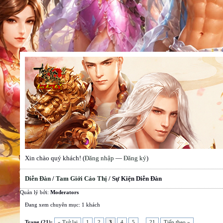
Xin chào quý khách! (
Đăng nhập
—
Đăng ký
)
Diễn Đàn
/
Tam Giới Cáo Thị
/
Sự Kiện Diễn Đàn
Quản lý bởi:
Moderators
Đang xem chuyên mục: 1 khách
Trang (21):
« Trở lại
1
2
3
4
5
...
21
Tiếp theo »