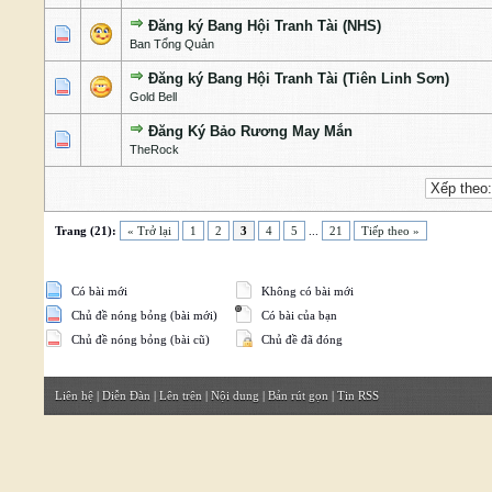
Đăng ký Bang Hội Tranh Tài (NHS)
1 Bỏ phiếu - 5 của 5 cấp độ
1
2
3
4
5
Ban Tổng Quản
Đăng ký Bang Hội Tranh Tài (Tiên Linh Sơn)
1 Bỏ phiếu - 5 của 5 cấp độ
1
2
3
4
5
Gold Bell
Đăng Ký Bảo Rương May Mắn
0 Bỏ phiếu - 0 của 5 cấp độ
1
2
3
4
5
TheRock
Trang (21):
« Trở lại
1
2
3
4
5
...
21
Tiếp theo »
Có bài mới
Không có bài mới
Chủ đề nóng bỏng (bài mới)
Có bài của bạn
Chủ đề nóng bỏng (bài cũ)
Chủ đề đã đóng
Liên hệ
|
Diễn Đàn
|
Lên trên
|
Nội dung
|
Bản rút gọn
|
Tin RSS