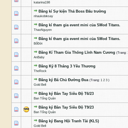
katarina198
Đăng kí Sự kiện Thả Boss Đấu trường
0 Bỏ phiếu - 0 của 5 cấp độ
1
2
3
4
5
nhaukobiksay
Đăng kí tham gia event mini của SMod Titans.
0 Bỏ phiếu - 0 của 5 cấp độ
1
2
3
4
5
ThaoNguyen
Đăng kí tham gia event mini của SMod Titans.
0 Bỏ phiếu - 0 của 5 cấp độ
1
2
3
4
5
BốĐời
Đăng Kí Tham Gia Thống Lĩnh Nam Cương
(Trang:
0 Bỏ phiếu - 0 của 5 cấp độ
1
2
3
4
5
AnBaby
Đăng Ký 8 Tháng 3 Yêu Thương
1 Bỏ phiếu - 5 của 5 cấp độ
1
2
3
4
5
TheRock
Đăng ký Bá Chủ Đường Đua
(Trang:
1
2
3
)
1 Bỏ phiếu - 5 của 5 cấp độ
1
2
3
4
5
Gold Bell
Đăng ký Bàn Tay Siêu Độ T6/23
1 Bỏ phiếu - 5 của 5 cấp độ
1
2
3
4
5
Ban Tổng Quản
Đăng ký Bàn Tay Siêu Độ T9/23
1 Bỏ phiếu - 5 của 5 cấp độ
1
2
3
4
5
Ban Tổng Quản
Đăng ký Bang Hội Tranh Tài (KLS)
1 Bỏ phiếu - 5 của 5 cấp độ
1
2
3
4
5
Gold Bell