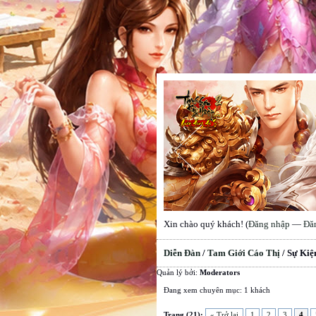
Xin chào quý khách! (
Đăng nhập
—
Đă
Diễn Đàn
/
Tam Giới Cáo Thị
/
Sự Kiệ
Quản lý bởi:
Moderators
Đang xem chuyên mục: 1 khách
Trang (21):
« Trở lại
1
2
3
4