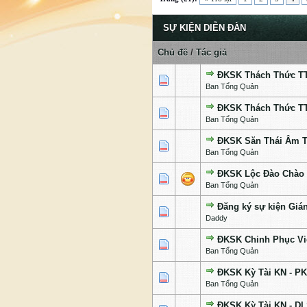
SỰ KIỆN DIỄN ĐÀN
Chủ đề
/
Tác giả
ĐKSK Thách Thức TT
1 Bỏ phiếu - 5 của 5 c
1
2
3
4
5
Ban Tổng Quản
ĐKSK Thách Thức TT
1 Bỏ phiếu - 5 của 5 c
1
2
3
4
5
Ban Tổng Quản
ĐKSK Săn Thái Âm T
1 Bỏ phiếu - 5 của 5 c
1
2
3
4
5
Ban Tổng Quản
ĐKSK Lộc Đào Chào 
3 Bỏ phiếu - 4 của 5 cấ
1
2
3
4
5
Ban Tổng Quản
Đăng ký sự kiện Giá
1 Bỏ phiếu - 5 của 5 c
1
2
3
4
5
Daddy
ĐKSK Chinh Phục Việ
1 Bỏ phiếu - 5 của 5 c
1
2
3
4
5
Ban Tổng Quản
ĐKSK Kỳ Tài KN - P
1 Bỏ phiếu - 5 của 5 c
1
2
3
4
5
Ban Tổng Quản
ĐKSK Kỳ Tài KN - D