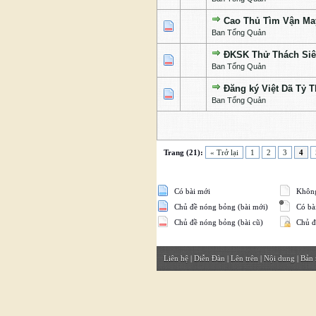
Cao Thủ Tìm Vận Ma
2 Bỏ phiếu - 5 của 5 c
1
2
3
4
5
Ban Tổng Quản
ĐKSK Thử Thách Siê
1 Bỏ phiếu - 5 của 5 c
1
2
3
4
5
Ban Tổng Quản
Đăng ký Việt Dã Tỷ T
1 Bỏ phiếu - 5 của 5 c
1
2
3
4
5
Ban Tổng Quản
Trang (21):
« Trở lại
1
2
3
4
Có bài mới
Không
Chủ đề nóng bỏng (bài mới)
Có bài
Chủ đề nóng bỏng (bài cũ)
Chủ đ
Liên hệ
|
Diễn Đàn
|
Lên trên
|
Nội dung
|
Bản 