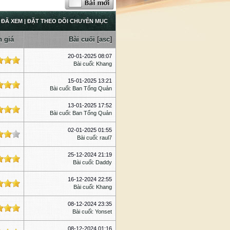
 ĐÃ XEM
|
ĐẶT THEO DÕI CHUYÊN MỤC
 giá
Bài cuối
[
asc
]
20-01-2025 08:07
Bài cuối
:
Khang
15-01-2025 13:21
Bài cuối
:
Ban Tổng Quản
13-01-2025 17:52
Bài cuối
:
Ban Tổng Quản
02-01-2025 01:55
Bài cuối
:
raul7
25-12-2024 21:19
Bài cuối
:
Daddy
16-12-2024 22:55
Bài cuối
:
Khang
08-12-2024 23:35
Bài cuối
:
Yonset
08-12-2024 01:16