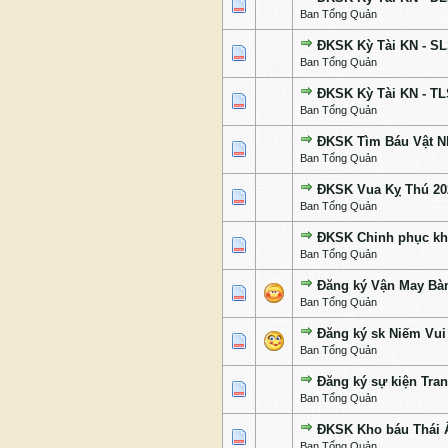
1 Bỏ phiếu - 5 của 5 c
1
2
3
4
5
Ban Tổng Quản
ĐKSK Kỳ Tài KN - S
1 Bỏ phiếu - 5 của 5 c
1
2
3
4
5
Ban Tổng Quản
ĐKSK Kỳ Tài KN - T
1 Bỏ phiếu - 5 của 5 c
1
2
3
4
5
Ban Tổng Quản
ĐKSK Tìm Báu Vật N
1 Bỏ phiếu - 5 của 5 c
1
2
3
4
5
Ban Tổng Quản
ĐKSK Vua Kỵ Thú 20
1 Bỏ phiếu - 5 của 5 c
1
2
3
4
5
Ban Tổng Quản
ĐKSK Chinh phục k
1 Bỏ phiếu - 5 của 5 c
1
2
3
4
5
Ban Tổng Quản
Đăng ký Vận May Bàn
3 Bỏ phiếu - 3.67 của 5 c
1
2
3
4
5
Ban Tổng Quản
Đăng ký sk Niếm Vui 
1 Bỏ phiếu - 5 của 5 c
1
2
3
4
5
Ban Tổng Quản
Đăng ký sự kiện Tran
1 Bỏ phiếu - 5 của 5 c
1
2
3
4
5
Ban Tổng Quản
ĐKSK Kho báu Thái
1 Bỏ phiếu - 5 của 5 c
1
2
3
4
5
Ban Tổng Quản