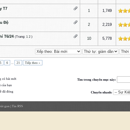
y T7
ấp độ
1
1,749
u Độ
ấp độ
2
2,219
hí T6/24
(Trang:
1
2
)
ấp độ
10
5,778
5
6
...
21
Tiếp theo »
 có bài mới
Tìm trong chuyên mục này:
 của bạn
ề đã đóng
Chuyển nhanh:
rút gọn
|
Tin RSS