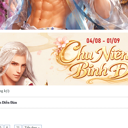
ng ký
)
n Diễn Đàn
5
6
...
21
Tiếp theo »