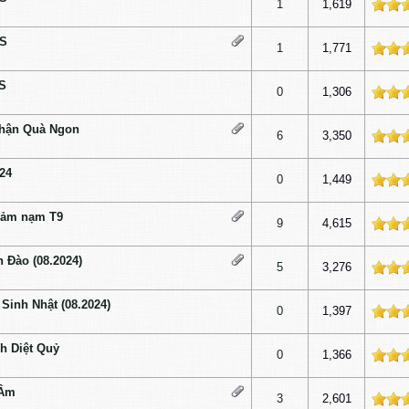
ấp độ
1
1,619
LS
ấp độ
1
1,771
LS
ấp độ
0
1,306
hận Quà Ngon
ấp độ
6
3,350
24
ấp độ
0
1,449
hảm nạm T9
ấp độ
9
4,615
 Đào (08.2024)
ấp độ
5
3,276
Sinh Nhật (08.2024)
ấp độ
0
1,397
h Diệt Quỷ
ấp độ
0
1,366
 Âm
ấp độ
3
2,601