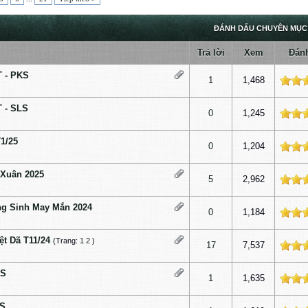
ĐÁNH DẤU CHUYÊN MỤC
Trả lời
Xem
Đánh
 - PKS
ấp độ
1
1,468
 - SLS
ấp độ
0
1,245
1/25
ấp độ
0
1,204
Xuân 2025
p độ
5
2,962
ng Sinh May Mắn 2024
ấp độ
0
1,184
t Dã T11/24
(Trang:
1
2
)
ấp độ
17
7,537
KS
ấp độ
1
1,635
LS