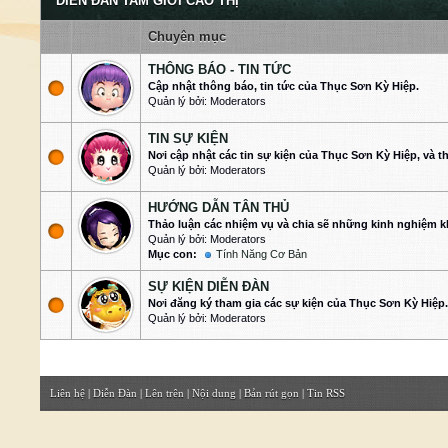
DIỄN ĐÀN TAM GIỚI CÁO THỊ
Chuyên mục
THÔNG BÁO - TIN TỨC
Cập nhật thông báo, tin tức của Thục Sơn Kỳ Hiệp.
Quản lý bởi: Moderators
TIN SỰ KIỆN
Nơi cập nhật các tin sự kiện của Thục Sơn Kỳ Hiệp, và t
Quản lý bởi: Moderators
HƯỚNG DẪN TÂN THỦ
Thảo luận các nhiệm vụ và chia sẽ những kinh nghiệm k
Quản lý bởi: Moderators
Mục con:
Tính Năng Cơ Bản
SỰ KIỆN DIỄN ĐÀN
Nơi đăng ký tham gia các sự kiện của Thục Sơn Kỳ Hiệp.
Quản lý bởi: Moderators
Liên hệ
|
Diễn Đàn
|
Lên trên
|
Nội dung
|
Bản rút gọn
|
Tin RSS