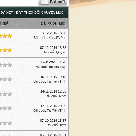
 ĐÃ XEM
|
ĐẶT THEO DÕI CHUYÊN MỤC
 giá
Bài cuối
[
asc
]
18-12-2016 18:08
Bài cuối
:
zKhoaiTyPhu
07-12-2016 16:58
Bài cuối
:
Quyền
17-11-2016 11:28
Bài cuối
:
couldsunvp
16-11-2016 10:18
Bài cuối
:
Tài Tiền Tình
14-11-2016 12:35
Bài cuối
:
Nhat
12-11-2016 20:09
Bài cuối
:
Tài Tiền Tình
07-10-2016 15:57
Bài cuối
:
tettit
06-10-2016 21:01