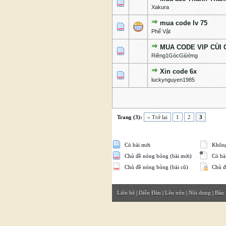
0 Bỏ phiếu - 0 của 5 cấp độ
1
2
3
4
5
Xakura
mua code lv 75
0 Bỏ phiếu - 0 của 5 cấp độ
1
2
3
4
5
Phế Vật
MUA CODE VIP CÙI 
0 Bỏ phiếu - 0 của 5 cấp độ
1
2
3
4
5
Riêng1GócGiừờng
Xin code 6x
1 Bỏ phiếu - 5 của 5 c
1
2
3
4
5
luckynguyen1985
Trang (3):
« Trở lại
1
2
3
Có bài mới
Không
Chủ đề nóng bỏng (bài mới)
Có bài
Chủ đề nóng bỏng (bài cũ)
Chủ đ
Liên hệ
|
Diễn Đàn
|
Lên trên
|
Nội dung
|
Bản 