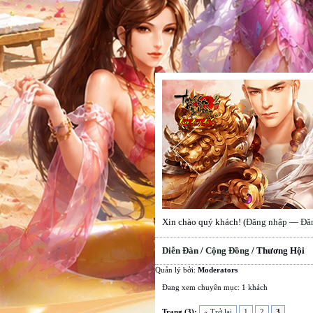
Xin chào quý khách! (
Đăng nhập
—
Đă
Diễn Đàn
/
Cộng Đồng
/
Thương Hội
Quản lý bởi:
Moderators
Đang xem chuyên mục: 1 khách
Trang (3):
« Trở lại
1
2
3