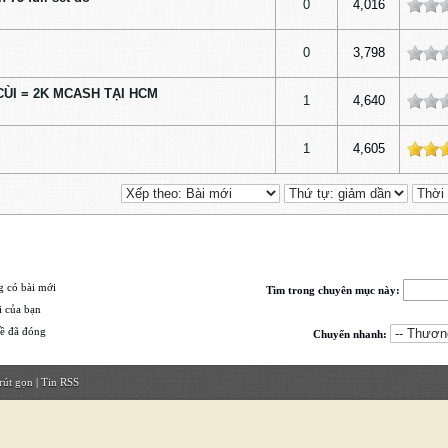
0
4,016
0
3,798
CÙI = 2K MCASH TẠI HCM
1
4,640
ấp độ
1
4,605
 có bài mới
Tìm trong chuyên mục này:
 của bạn
ề đã đóng
Chuyển nhanh:
rút gọn
|
Tin RSS