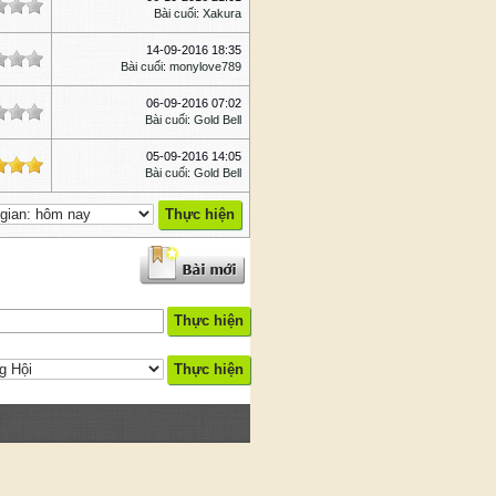
Bài cuối
:
Xakura
14-09-2016 18:35
Bài cuối
:
monylove789
06-09-2016 07:02
Bài cuối
:
Gold Bell
05-09-2016 14:05
Bài cuối
:
Gold Bell