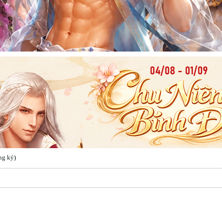
ng ký
)