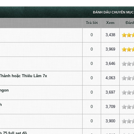
ĐÁNH DẤU CHUYÊN MỤC
Trả lời
Xem
Đánh
ấp độ
0
3,438
ấp độ
0
3,969
0
3,646
Thành hoặc Thiếu Lâm 7x
0
4,063
 ngon
0
3,697
h
0
3,709
0
3,900
75 full set đồ