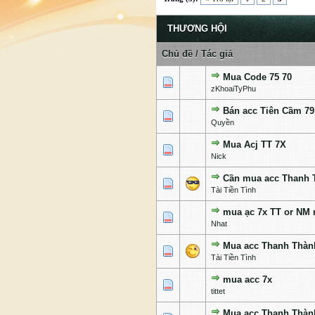
THƯƠNG HỘI
Chủ đề
/
Tác giả
Mua Code 75 70
1 Bỏ phiếu - 5 của 5 c
1
2
3
4
5
zKhoaiTyPhu
Bán acc Tiên Cầm 79
1 Bỏ phiếu - 5 của 5 c
1
2
3
4
5
Quyền
Mua Acj TT 7X
0 Bỏ phiếu - 0 của 5 cấp độ
1
2
3
4
5
Nick
Cần mua acc Thanh 
0 Bỏ phiếu - 0 của 5 cấp độ
1
2
3
4
5
Tài Tiền Tình
mua ạc 7x TT or NM
0 Bỏ phiếu - 0 của 5 cấp độ
1
2
3
4
5
Nhat
Mua acc Thanh Thàn
0 Bỏ phiếu - 0 của 5 cấp độ
1
2
3
4
5
Tài Tiền Tình
mua acc 7x
0 Bỏ phiếu - 0 của 5 cấp độ
1
2
3
4
5
tittet
Mua acc Thanh Thành 