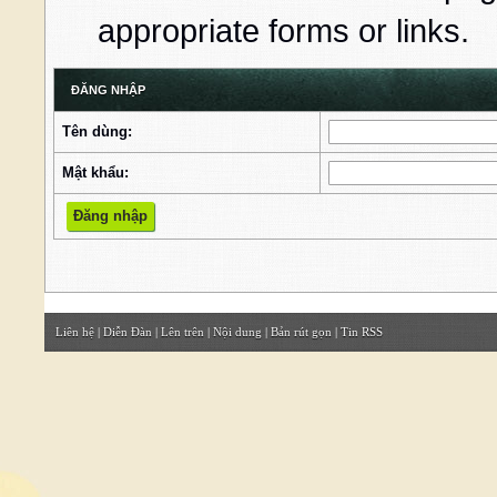
appropriate forms or links.
ĐĂNG NHẬP
Tên dùng:
Mật khẩu:
Liên hệ
|
Diễn Đàn
|
Lên trên
|
Nội dung
|
Bản rút gọn
|
Tin RSS