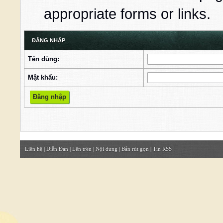
appropriate forms or links.
ĐĂNG NHẬP
Tên dùng:
Mật khẩu:
Liên hệ
|
Diễn Đàn
|
Lên trên
|
Nội dung
|
Bản rút gọn
|
Tin RSS