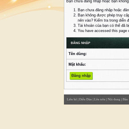
Bạn chưa đăng nhập hoặc bạn không đ
Bạn chưa đăng nhập hoặc đăng
Bạn không được phép truy cập
nên vào? Kiểm tra trong diễn 
Tài khoản của bạn có thể đã b
You have accessed this page di
ĐĂNG NHẬP
Tên dùng:
Mật khẩu:
Liên hệ
|
Diễn Đàn
|
Lên trên
|
Nội dung
|
Bản 