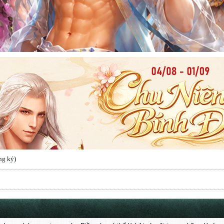
ng ký
)