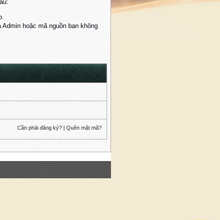
au:
p.
của Admin hoặc mã nguồn bạn không
Cần phải đăng ký?
|
Quên mật mã?