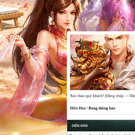
Xin chào quý khách! (
Đăng nhập
—
Đă
Diễn Đàn
/
Bảng thông báo
DIỄN ĐÀN