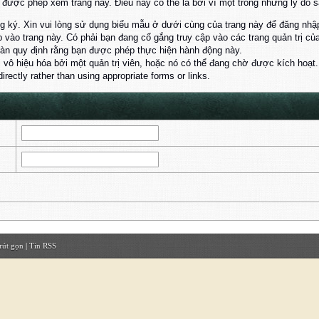
ược phép xem trang này. Điều này có thể là bởi vì một trong những lý do s
 ký. Xin vui lòng sử dụng biểu mẫu ở dưới cùng của trang này để đăng nhậ
 vào trang này. Có phải bạn đang cố gắng truy cập vào các trang quản trị 
đàn quy định rằng bạn được phép thực hiện hành động này.
ị vô hiệu hóa bởi một quản trị viên, hoặc nó có thể đang chờ được kích hoạt.
rectly rather than using appropriate forms or links.
rút gọn
|
Tin RSS