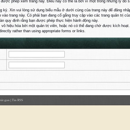
ược phép xem trang này. Điều này có thể là bởi vì một trong những lý do s
 ký. Xin vui lòng sử dụng biểu mẫu ở dưới cùng của trang này để đăng nhậ
 vào trang này. Có phải bạn đang cố gắng truy cập vào các trang quản trị 
đàn quy định rằng bạn được phép thực hiện hành động này.
ị vô hiệu hóa bởi một quản trị viên, hoặc nó có thể đang chờ được kích hoạt.
rectly rather than using appropriate forms or links.
rút gọn
|
Tin RSS