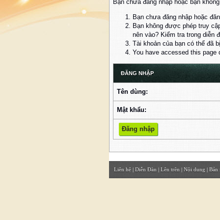
Bạn chưa đăng nhập hoặc bạn không đ
Bạn chưa đăng nhập hoặc đăng
Bạn không được phép truy cập
nên vào? Kiểm tra trong diễn 
Tài khoản của bạn có thể đã b
You have accessed this page di
ĐĂNG NHẬP
Tên dùng:
Mật khẩu:
Liên hệ
|
Diễn Đàn
|
Lên trên
|
Nội dung
|
Bản 