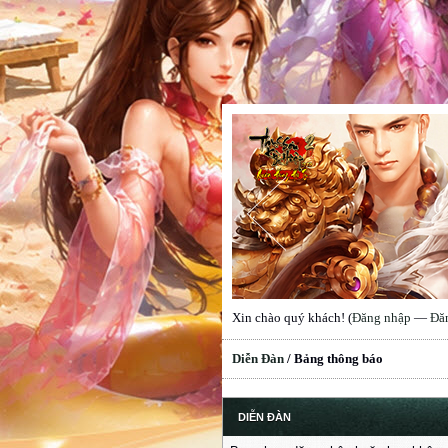
Xin chào quý khách! (
Đăng nhập
—
Đă
Diễn Đàn
/
Bảng thông báo
DIỄN ĐÀN