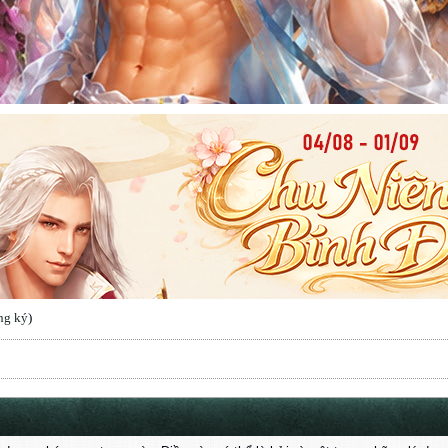
ng ký
)