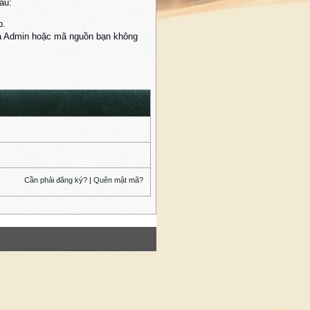
au:
p.
của Admin hoặc mã nguồn bạn không
Cần phải đăng ký?
|
Quên mật mã?