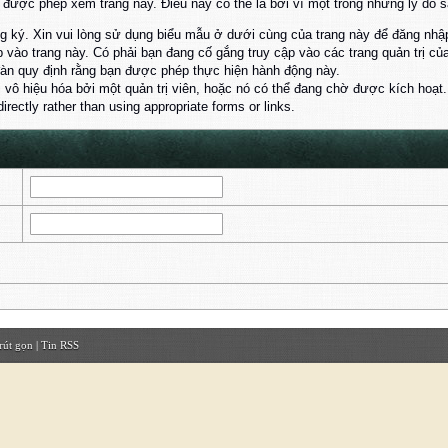
ược phép xem trang này. Điều này có thể là bởi vì một trong những lý do s
 ký. Xin vui lòng sử dụng biểu mẫu ở dưới cùng của trang này để đăng nhậ
 vào trang này. Có phải bạn đang cố gắng truy cập vào các trang quản trị 
đàn quy định rằng bạn được phép thực hiện hành động này.
ị vô hiệu hóa bởi một quản trị viên, hoặc nó có thể đang chờ được kích hoạt.
rectly rather than using appropriate forms or links.
rút gọn
|
Tin RSS