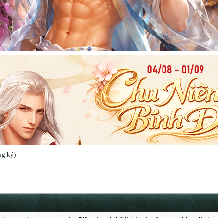
ng ký
)