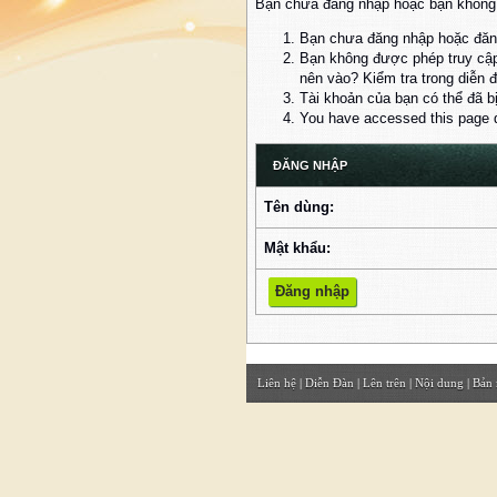
Bạn chưa đăng nhập hoặc bạn không đ
Bạn chưa đăng nhập hoặc đăng
Bạn không được phép truy cập
nên vào? Kiểm tra trong diễn 
Tài khoản của bạn có thể đã b
You have accessed this page di
ĐĂNG NHẬP
Tên dùng:
Mật khẩu:
Liên hệ
|
Diễn Đàn
|
Lên trên
|
Nội dung
|
Bản 