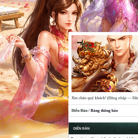
Xin chào quý khách! (
Đăng nhập
—
Đă
Diễn Đàn
/
Bảng thông báo
DIỄN ĐÀN