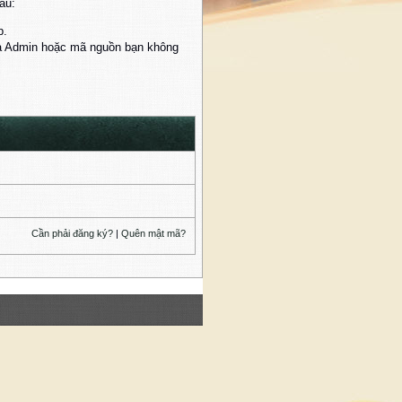
au:
p.
của Admin hoặc mã nguồn bạn không
Cần phải đăng ký?
|
Quên mật mã?