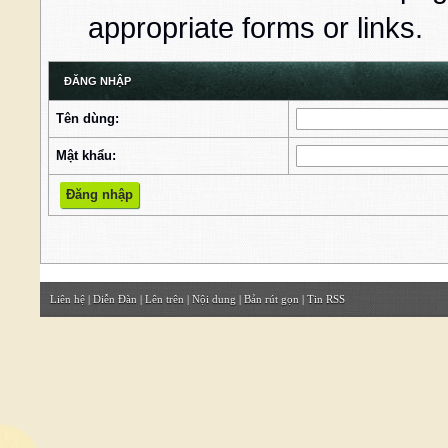
appropriate forms or links.
ĐĂNG NHẬP
Tên dùng:
Mật khẩu:
Liên hệ
|
Diễn Đàn
|
Lên trên
|
Nội dung
|
Bản rút gọn
|
Tin RSS