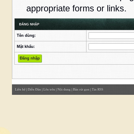
appropriate forms or links.
ĐĂNG NHẬP
Tên dùng:
Mật khẩu:
Liên hệ
|
Diễn Đàn
|
Lên trên
|
Nội dung
|
Bản rút gọn
|
Tin RSS