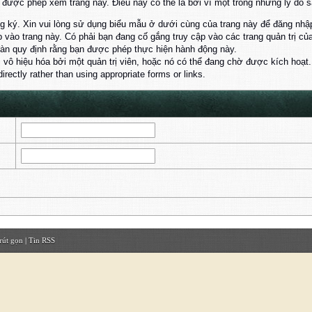
ược phép xem trang này. Điều này có thể là bởi vì một trong những lý do s
 ký. Xin vui lòng sử dụng biểu mẫu ở dưới cùng của trang này để đăng nhậ
 vào trang này. Có phải bạn đang cố gắng truy cập vào các trang quản trị 
đàn quy định rằng bạn được phép thực hiện hành động này.
ị vô hiệu hóa bởi một quản trị viên, hoặc nó có thể đang chờ được kích hoạt.
rectly rather than using appropriate forms or links.
rút gọn
|
Tin RSS