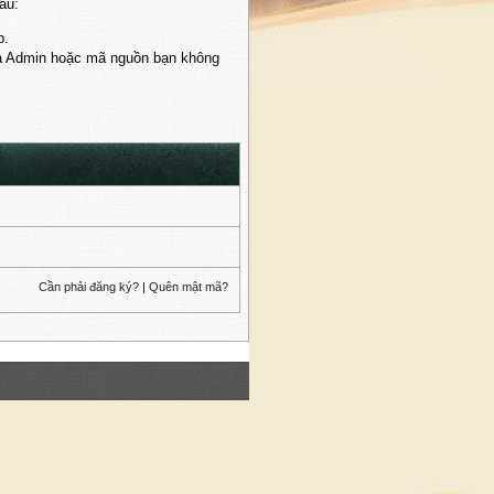
au:
p.
của Admin hoặc mã nguồn bạn không
Cần phải đăng ký?
|
Quên mật mã?