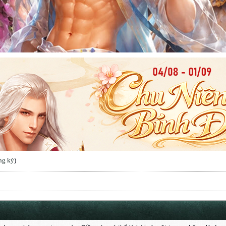
ng ký
)