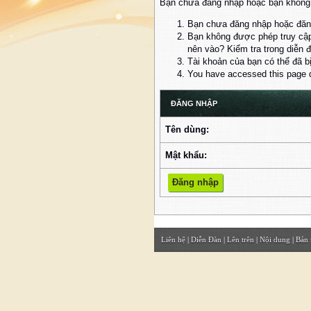
Bạn chưa đăng nhập hoặc bạn không đ
Bạn chưa đăng nhập hoặc đăng
Bạn không được phép truy cập
nên vào? Kiểm tra trong diễn 
Tài khoản của bạn có thể đã b
You have accessed this page di
ĐĂNG NHẬP
Tên dùng:
Mật khẩu:
Liên hệ
|
Diễn Đàn
|
Lên trên
|
Nội dung
|
Bản 