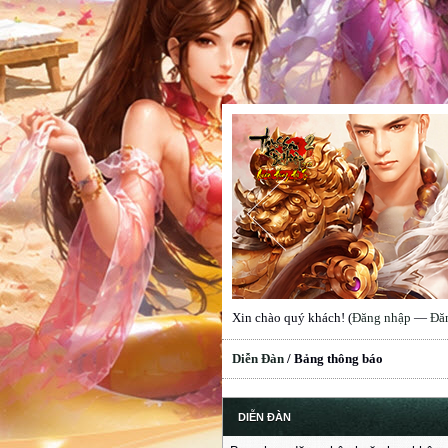
Xin chào quý khách! (
Đăng nhập
—
Đă
Diễn Đàn
/
Bảng thông báo
DIỄN ĐÀN