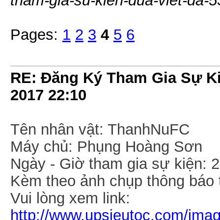
tham-gia-su-kien-dua-viet-da-5
Pages:
1
2
3
4
5
6
RE: Đăng Ký Tham Gia Sự Ki
2017
22:10
Tên nhân vật: ThanhNuFC
Máy chủ: Phụng Hoàng Sơn
Ngày - Giờ tham gia sự kiện: 
Kèm theo ảnh chụp thông báo t
Vui lòng xem link:
http://www.upsieutoc.com/imag