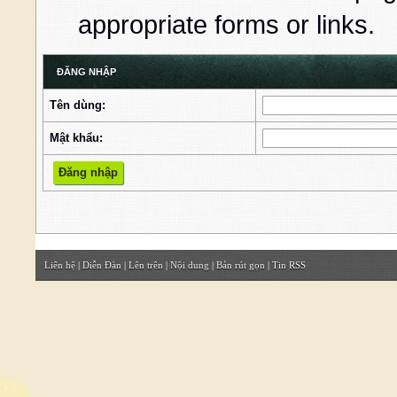
appropriate forms or links.
ĐĂNG NHẬP
Tên dùng:
Mật khẩu:
Liên hệ
|
Diễn Đàn
|
Lên trên
|
Nội dung
|
Bản rút gọn
|
Tin RSS