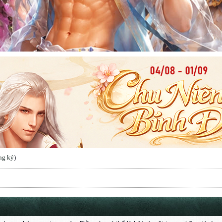
ng ký
)