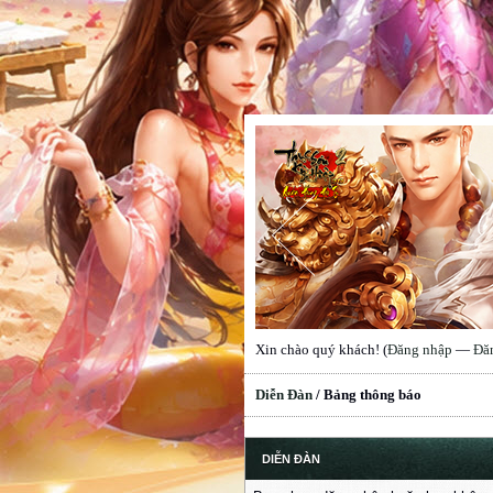
Xin chào quý khách! (
Đăng nhập
—
Đă
Diễn Đàn
/
Bảng thông báo
DIỄN ĐÀN