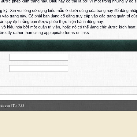
ược phép xem trang này. Điều này có thể là bởi vì một trong những lý do s
 ký. Xin vui lòng sử dụng biểu mẫu ở dưới cùng của trang này để đăng nhậ
 vào trang này. Có phải bạn đang cố gắng truy cập vào các trang quản trị 
đàn quy định rằng bạn được phép thực hiện hành động này.
ị vô hiệu hóa bởi một quản trị viên, hoặc nó có thể đang chờ được kích hoạt.
rectly rather than using appropriate forms or links.
rút gọn
|
Tin RSS