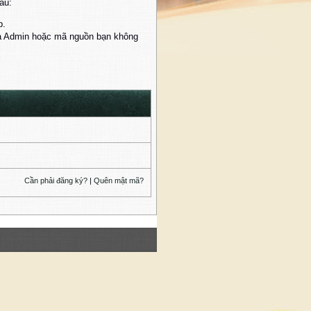
au:
p.
của Admin hoặc mã nguồn bạn không
Cần phải đăng ký?
|
Quên mật mã?