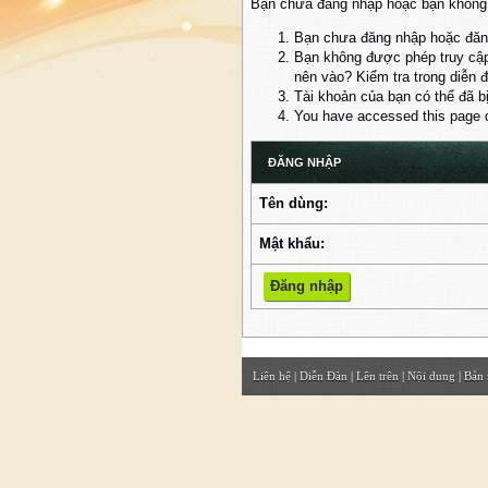
Bạn chưa đăng nhập hoặc bạn không đ
Bạn chưa đăng nhập hoặc đăng
Bạn không được phép truy cập
nên vào? Kiểm tra trong diễn 
Tài khoản của bạn có thể đã b
You have accessed this page di
ĐĂNG NHẬP
Tên dùng:
Mật khẩu:
Liên hệ
|
Diễn Đàn
|
Lên trên
|
Nội dung
|
Bản 