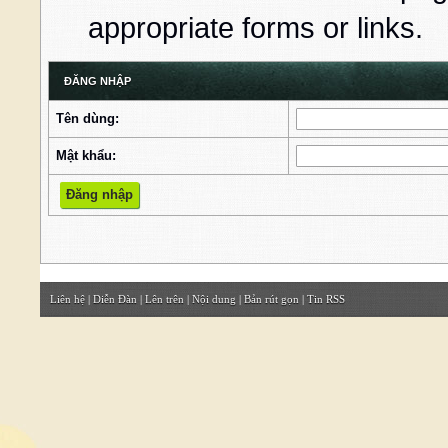
appropriate forms or links.
ĐĂNG NHẬP
Tên dùng:
Mật khẩu:
Liên hệ
|
Diễn Đàn
|
Lên trên
|
Nội dung
|
Bản rút gọn
|
Tin RSS