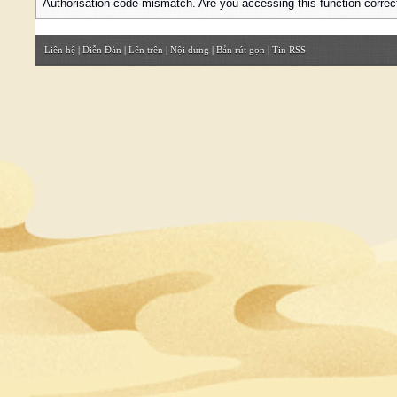
Authorisation code mismatch. Are you accessing this function correc
Liên hệ
|
Diễn Đàn
|
Lên trên
|
Nội dung
|
Bản rút gọn
|
Tin RSS