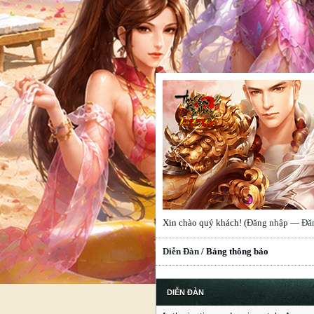
Xin chào quý khách! (
Đăng nhập
—
Đă
Diễn Đàn
/
Bảng thông báo
DIỄN ĐÀN