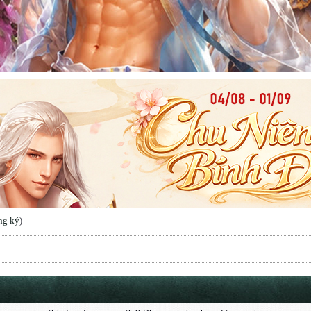
ng ký
)