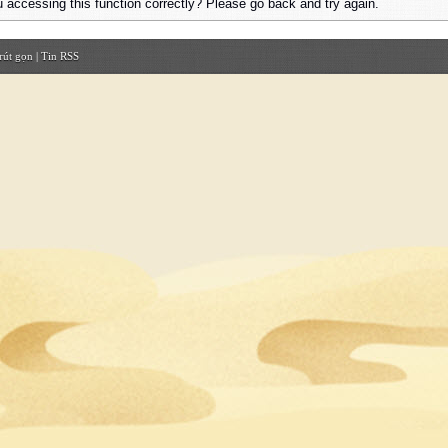
 accessing this function correctly? Please go back and try again.
rút gọn
|
Tin RSS