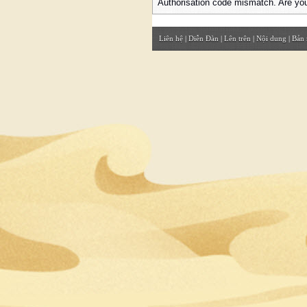
Authorisation code mismatch. Are you
Liên hệ
|
Diễn Đàn
|
Lên trên
|
Nội dung
|
Bản 