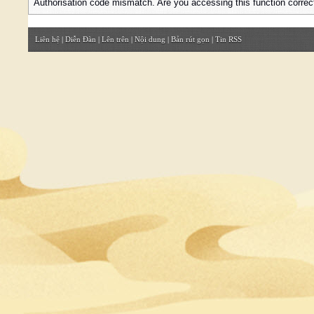
Authorisation code mismatch. Are you accessing this function correc
Liên hệ
|
Diễn Đàn
|
Lên trên
|
Nội dung
|
Bản rút gọn
|
Tin RSS