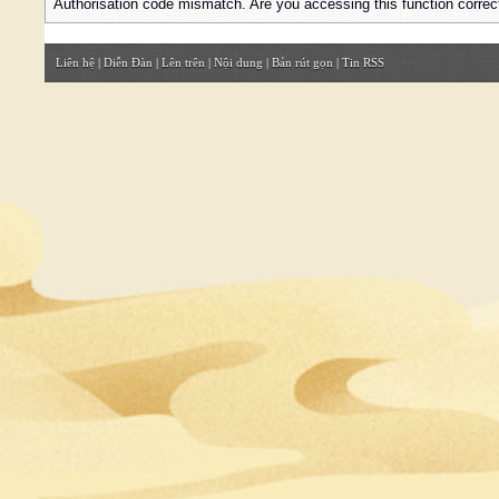
Authorisation code mismatch. Are you accessing this function correc
Liên hệ
|
Diễn Đàn
|
Lên trên
|
Nội dung
|
Bản rút gọn
|
Tin RSS