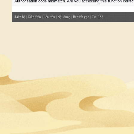
Authorisation code mismatch. Are you accessing this function correc
Liên hệ
|
Diễn Đàn
|
Lên trên
|
Nội dung
|
Bản rút gọn
|
Tin RSS