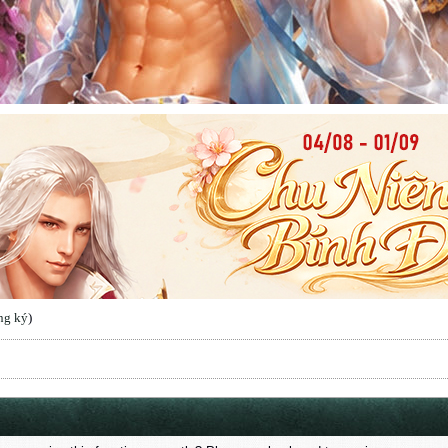
ng ký
)