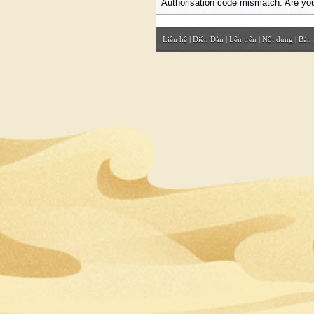
Authorisation code mismatch. Are you
Liên hệ
|
Diễn Đàn
|
Lên trên
|
Nội dung
|
Bản 