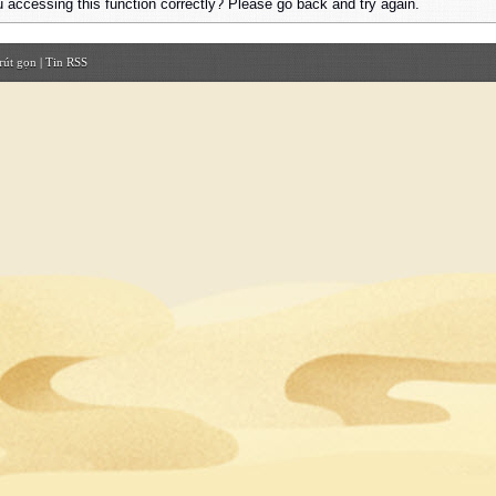
 accessing this function correctly? Please go back and try again.
rút gọn
|
Tin RSS