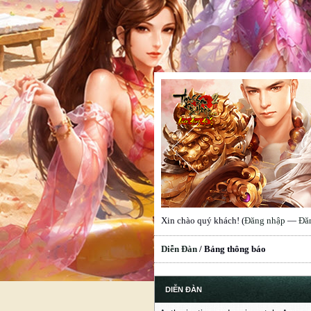
Xin chào quý khách! (
Đăng nhập
—
Đă
Diễn Đàn
/
Bảng thông báo
DIỄN ĐÀN