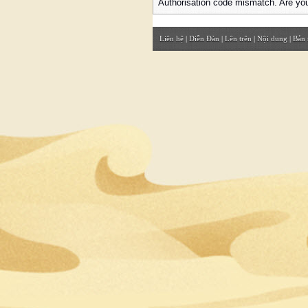
Authorisation code mismatch. Are you
Liên hệ
|
Diễn Đàn
|
Lên trên
|
Nội dung
|
Bản 