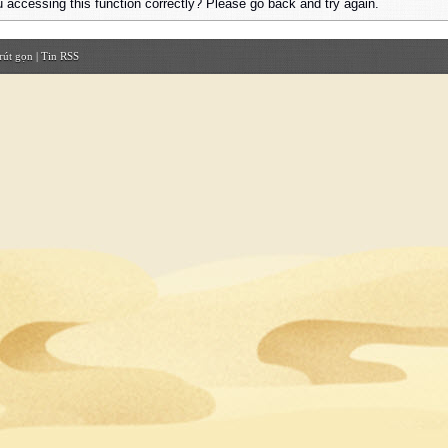
 accessing this function correctly? Please go back and try again.
rút gọn
|
Tin RSS