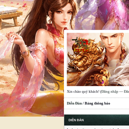
Xin chào quý khách! (
Đăng nhập
—
Đă
Diễn Đàn
/
Bảng thông báo
DIỄN ĐÀN