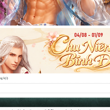
ng ký
)