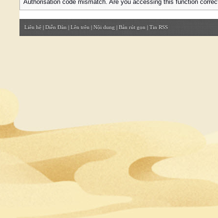
Authorisation code mismatch. Are you accessing this function correc
Liên hệ
|
Diễn Đàn
|
Lên trên
|
Nội dung
|
Bản rút gọn
|
Tin RSS