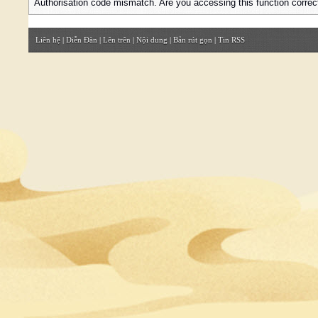
Authorisation code mismatch. Are you accessing this function correc
Liên hệ
|
Diễn Đàn
|
Lên trên
|
Nội dung
|
Bản rút gọn
|
Tin RSS