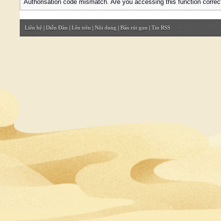
Authorisation code mismatch. Are you accessing this function correc
Liên hệ
|
Diễn Đàn
|
Lên trên
|
Nội dung
|
Bản rút gọn
|
Tin RSS