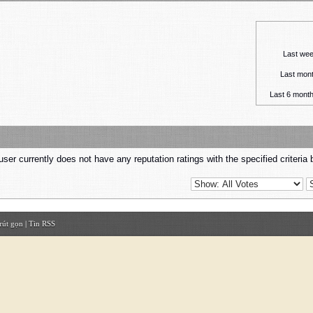
Last we
Last mon
Last 6 mont
user currently does not have any reputation ratings with the specified criteria 
rút gọn
|
Tin RSS