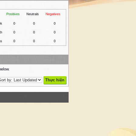
Positives
Neutrals
Negatives
ek
0
0
0
th
0
0
0
hs
0
0
0
below.