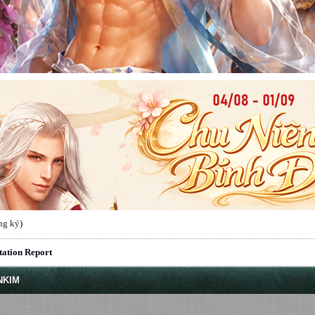
ng ký
)
tation Report
NKIM