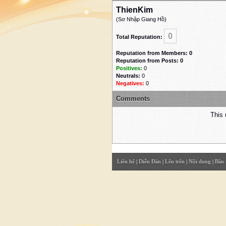
ThienKim
(Sơ Nhập Giang Hồ)
0
Total Reputation:
Reputation from Members: 0
Reputation from Posts: 0
Positives:
0
Neutrals:
0
Negatives:
0
Comments
This 
Liên hệ
|
Diễn Đàn
|
Lên trên
|
Nội dung
|
Bản 