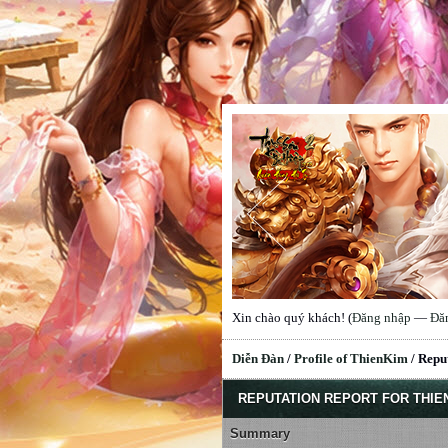
Xin chào quý khách! (
Đăng nhập
—
Đă
Diễn Đàn
/
Profile of ThienKim
/
Repu
REPUTATION REPORT FOR THIE
Summary