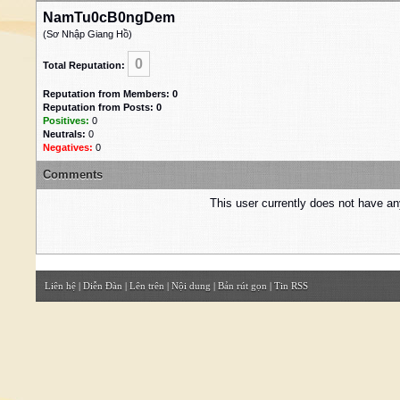
NamTu0cB0ngDem
(Sơ Nhập Giang Hồ)
0
Total Reputation:
Reputation from Members: 0
Reputation from Posts: 0
Positives:
0
Neutrals:
0
Negatives:
0
Comments
This user currently does not have any 
Liên hệ
|
Diễn Đàn
|
Lên trên
|
Nội dung
|
Bản rút gọn
|
Tin RSS