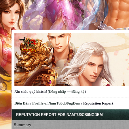
Xin chào quý khách! (
Đăng nhập
—
Đăng ký
)
Diễn Đàn
/
Profile of NamTu0cB0ngDem
/
Reputation Report
REPUTATION REPORT FOR NAMTU0CB0NGDEM
Summary