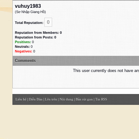
vuhuy1983
(Sơ Nhập Giang Hồ)
0
Total Reputation:
Reputation from Members: 0
Reputation from Posts: 0
Positives:
0
Neutrals:
0
Negatives:
0
Comments
This user currently does not have any 
Liên hệ
|
Diễn Đàn
|
Lên trên
|
Nội dung
|
Bản rút gọn
|
Tin RSS