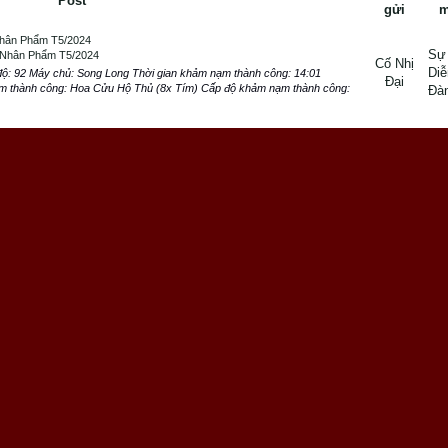
Post
gửi
m
hân Phẩm T5/2024
Sự
 Nhân Phẩm T5/2024
Cố Nhị
Diễ
ộ: 92 Máy chủ: Song Long Thời gian khảm nạm thành công: 14:01
Đại
m thành công: Hoa Cửu Hộ Thủ (8x Tím) Cấp độ khảm nạm thành công:
Đà
Nạm
Sự
m Nạm
Cố Nhị
Diễ
92 Máy chủ:Long Tước Sơn Thời gian khảm nạm thành công:22h
Đại
thành công: Bồ Đề Thần Côn ( Huyết Kim ) Cấp độ khảm nạm thành
Đà
ng Sơn
Sự
iang Sơn
Cố Nhị
Diễ
ang Sơn Tên Nhóm : Cố Gia Máy chủ:................. Diễm Tước
Đại
Đà
1: LýKiêuHoành - Cấp độ: 90 - Môn phái:. Nga Mi Tên nhân vật 2: CốĐại...
 Phẩm T7/2023
Sự
ân Phẩm T7/2023
Cố Nhị
Diễ
0 Máy chủ: Diễm Tước Sơn Thời Gian khảm nạm thành công:20h15.ngày
Đại
ạm: Linh Ấn Thánh Giáp Cấp đọ khảm nạm thành công:+8 Tỉ lệ khảm
Đà
ách Nhân Phẩm T5/2023
Sự
hách Nhân Phẩm T5/2023
Cố Nhị
Diễ
Nhân Phẩm T5/2023 Tên nhân vật: CốNhịĐại Cấp độ: 90 Máy chủ: Diễm
Đại