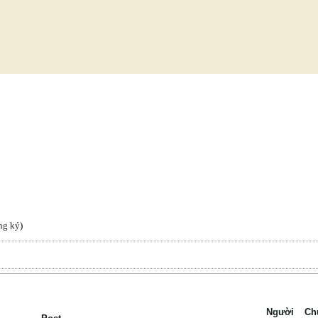
ng ký
)
Người
Ch