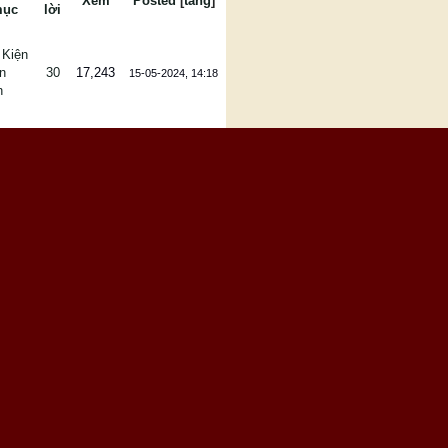
Xem
Posted
[
tăng
]
ục
lời
 Kiện
n
30
17,243
15-05-2024, 14:18
n
 Kiện
n
10
6,907
15-11-2023, 23:01
n
 Kiện
n
26
15,332
16-07-2023, 13:43
n
 Kiện
n
7
4,797
12-07-2023, 21:10
n
 Kiện
n
22
13,745
27-05-2023, 16:57