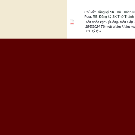
Chủ đề:
Đăng ký SK Thử Thách N
Post:
RE: Đăng ký SK Thử Thách
Tên nhân vật: LýHồngThiên Cấp đ
15/5/2024 Tên vật phẩm khảm nạ
+11 Tỷ lệ k...
Chủ đề:
ĐKSK Chinh Phục Khảm 
Post:
RE: ĐKSK Chinh Phục Khả
Tên nhân vật: LýThấtDạ Cấp độ:
15/11/2023 Tên vũ khí khảm nạm 
công: +8 Tỷ lệ k...
Chủ đề:
ĐKSK Song Đấu Đoạt Gia
Post:
RE: ĐKSK Song Đấu Đoạt G
Đăng ký sự kiện Song Đấu Đoạt Gi
Sơn................. Tên nhân vật 
Chủ đề:
Đăng ký Thử Thách Nhân
Post:
RE: Đăng ký Thử Thách Nh
Nhân Vật: LýKiêuHoành Cấp độ:9
12/07/2023 Tên Vật phẩm khảm n
nạm: 30% ...
Chủ đề:
Đăng ký sự kiện Thử Th
Post:
RE: Đăng ký sự kiện Thử T
RE: Đăng ký sự kiện Thử Thách 