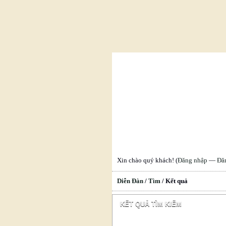
Xin chào quý khách! (
Đăng nhập
—
Đă
Diễn Đàn
/
Tìm
/
Kết quả
KẾT QUẢ TÌM KIẾM