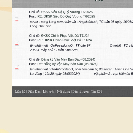
Post
Chủ đề:
ĐKSK Siêu Độ Quỷ Vương T6/2025
Post:
RE: ĐKSK Siêu Độ Quỷ Vương T6/2025
sever : song Long sơn nhân vật : Angelofdeath, TC cấp 95 ngày 16/06
Long Thái Tinh
Chủ đề:
ĐKSK Chinh Phục Việt Dã T11/24
Post:
RE: ĐKSK Chinh Phục Việt Dã T11/24
tên nhân vật : OoPoseidonoO , TT cấp 97 Overkill , TC cấp 9
20h23 máy chủ : Thiên Linh Sơn
Chủ đề:
Đăng ký Vận May Bàn Đào (08.2024)
Post:
RE: Đăng ký Vận May Bàn Đào (08.2024)
tên nhân vật : OoAphroditeoO, phái tiên cầm lv; 96 sever : Thiên Linh
La Võng ( 19h20 ngày 25/08/2024) vật phẩm 2 : vạn Niên ôn Bảo 
Liên hệ
|
Diễn Đàn
|
Lên trên
|
Nội dung
|
Bản rút gọn
|
Tin RSS