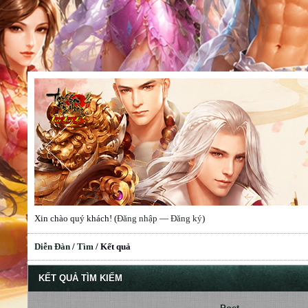
Xin chào quý khách! (
Đăng nhập
—
Đăng ký
)
Diễn Đàn
/
Tìm
/
Kết quả
KẾT QUẢ TÌM KIẾM