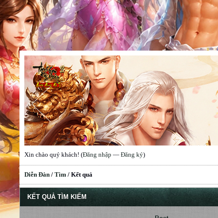
Xin chào quý khách! (
Đăng nhập
—
Đăng ký
)
Diễn Đàn
/
Tìm
/
Kết quả
KẾT QUẢ TÌM KIẾM