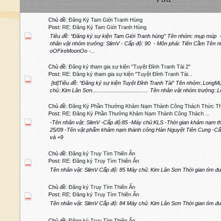
Post
Chủ đề:
Đăng Ký Tam Giới Tranh Hùng
Post:
RE: Đăng Ký Tam Giới Tranh Hùng
Tiêu đề: “Đăng ký sự kiện Tam Giới Tranh hùng” Tên nhóm: mụp múp 
nhân vật nhóm trưởng: SlimV - Cấp độ: 90 - Môn phái: Tiên Cầm Tên nh
oOFireMoonOo -...
Chủ đề:
Đăng ký tham gia sự kiện "Tuyệt Đỉnh Tranh Tài 2"
Post:
RE: Đăng ký tham gia sự kiện "Tuyệt Đỉnh Tranh Tài...
[td]Tiêu đề: “Đăng ký sự kiện Tuyệt Đỉnh Tranh Tài” Tên nhóm:.LongMụp.......
chủ:.Kim Lân Sơn...................................... Tên nhân vật nhóm trưởng:
Chủ đề:
Đăng Ký Phần Thưởng Khảm Nạm Thành Công Thách Thức Th
Post:
RE: Đăng Ký Phần Thưởng Khảm Nạm Thành Công Thách ...
-Tên nhân vật: SlimV -Cấp độ:85 -Máy chủ:KLS -Thời gian khảm nạm t
25/09 -Tên vật phẩm khảm nạm thành công:Hàn Nguyệt Tiên Cung -Cấ
và +9
Chủ đề:
Đăng ký Truy Tìm Thiên Ấn
Post:
RE: Đăng ký Truy Tìm Thiên Ấn
Tên nhân vật: SlimV Cấp độ: 85 Máy chủ: Kim Lân Sơn Thời gian tìm 
Chủ đề:
Đăng ký Truy Tìm Thiên Ấn
Post:
RE: Đăng ký Truy Tìm Thiên Ấn
Tên nhân vật: SlimV Cấp độ: 84 Máy chủ: Kim Lân Sơn Thời gian tìm đ
Chủ đề:
Đăng ký Truy Tìm Thiên Ấn