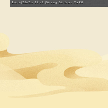
Liên hệ
|
Diễn Đàn
|
Lên trên
|
Nội dung
|
Bản rút gọn
|
Tin RSS