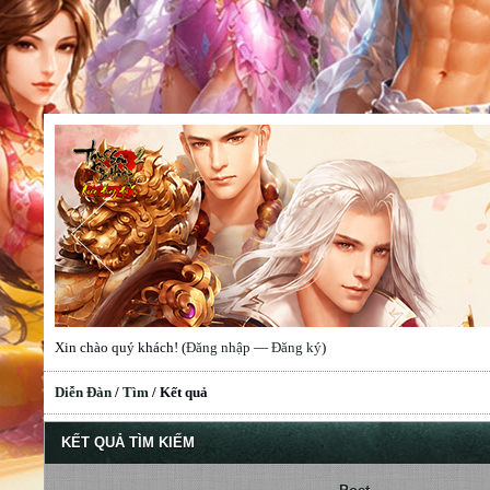
Xin chào quý khách! (
Đăng nhập
—
Đăng ký
)
Diễn Đàn
/
Tìm
/
Kết quả
KẾT QUẢ TÌM KIẾM