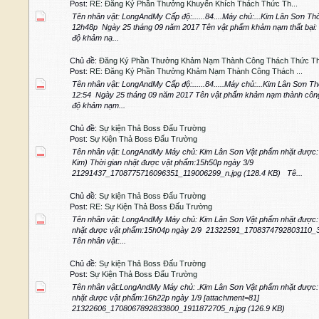
Post:
RE: Đăng Ký Phần Thưởng Khuyến Khích Thách Thức Th...
Tên nhân vật: LongAndMy Cấp độ:......84....Máy chủ:...Kim Lân Sơn Thờ
12h48p Ngày 25 tháng 09 năm 2017 Tên vật phẩm khảm nạm thất bại:
độ khảm nạ...
Chủ đề:
Đăng Ký Phần Thưởng Khảm Nạm Thành Công Thách Thức Th
Post:
RE: Đăng Ký Phần Thưởng Khảm Nạm Thành Công Thách ...
Tên nhân vật: LongAndMy Cấp độ:......84.....Máy chủ:...Kim Lân Sơn T
12:54 Ngày 25 tháng 09 năm 2017 Tên vật phẩm khảm nạm thành côn
độ khảm nạm...
Chủ đề:
Sự kiện Thả Boss Đấu Trường
Post:
Sự Kiện Thả Boss Đấu Trường
Tên nhân vật: LongAndMy Máy chủ: Kim Lân Sơn Vật phẩm nhặt được
Kim) Thời gian nhặt được vật phẩm:15h50p ngày 3/9
21291437_1708775716096351_119006299_n.jpg (128.4 KB) Tê...
Chủ đề:
Sự kiện Thả Boss Đấu Trường
Post:
RE: Sự Kiện Thả Boss Đấu Trường
Tên nhân vật: LongAndMy Máy chủ: Kim Lân Sơn Vật phẩm nhặt được: 
nhặt được vật phẩm:15h04p ngày 2/9 21322591_1708374792803110_
Tên nhân vật:...
Chủ đề:
Sự kiện Thả Boss Đấu Trường
Post:
Sự Kiện Thả Boss Đấu Trường
Tên nhân vật:LongAndMy Máy chủ: .Kim Lân Sơn Vật phẩm nhặt được
nhặt được vật phẩm:16h22p ngày 1/9 [attachment=81]
21322606_1708067892833800_1911872705_n.jpg (126.9 KB)