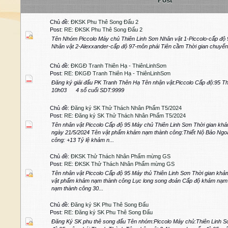
Post
Chủ đề:
ĐKSK Phu Thê Song Đấu 2
Post:
RE: ĐKSK Phu Thê Song Đấu 2
Tên Nhóm Piccolo Máy chủ Thiên Linh Sơn Nhân vật 1-Piccolo-cấp độ
Nhân vật 2-Alexxander-cấp độ 97-môn phái Tiên cầm Thời gian chuyể
Chủ đề:
ĐKGĐ Tranh Thiên Hạ - ThiênLinhSơn
Post:
RE: ĐKGĐ Tranh Thiên Hạ - ThiênLinhSơn
Đăng ký giải đấu PK Tranh Thên Hạ Tên nhận vật:Piccolo Cấp độ:95 T
10h03 4 số cuối SDT:9999
Chủ đề:
Đăng ký SK Thử Thách Nhân Phẩm T5/2024
Post:
RE: Đăng ký SK Thử Thách Nhân Phẩm T5/2024
Tên nhân vật Piccolo Cấp độ 95 Máy chủ Thiên Linh Sơn Thời gian kh
ngày 21/5/2024 Tên vật phẩm khảm nạm thành công:Thiết Nộ Bảo Ng
công: +13 Tỷ lệ khảm n...
Chủ đề:
ĐKSK Thử Thách Nhân Phẩm mừng GS
Post:
RE: ĐKSK Thử Thách Nhân Phẩm mừng GS
Tên nhân vật Piccolo Cấp độ 95 Máy thủ Thiên Linh Sơn Thời gian kh
vật phẩm khảm nạm thành công Lục long song đoản Cấp độ khảm nạm 
nạm thành công 30...
Chủ đề:
Đăng ký SK Phu Thê Song Đấu
Post:
RE: Đăng ký SK Phu Thê Song Đấu
Đăng Ký SK phu thê song đấu Tên nhóm:Piccolo Máy chủ:Thiên Linh Sơ