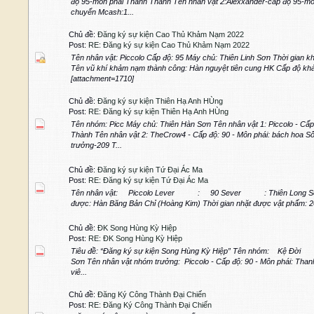
độ 95-môn phái Thanh Thành Tên nhân vật 2:Alexxander-cấp độ 95-mô
chuyển Mcash:1...
Chủ đề:
Đăng ký sự kiện Cao Thủ Khảm Nạm 2022
Post:
RE: Đăng ký sự kiện Cao Thủ Khảm Nạm 2022
Tên nhân vật: Piccolo Cấp độ: 95 Máy chủ: Thiên Linh Sơn Thời gian 
Tên vũ khí khảm nạm thành công: Hàn nguyệt tiên cung HK Cấp độ kh
[attachment=1710]
Chủ đề:
Đăng ký sự kiện Thiên Hạ Anh HÙng
Post:
RE: Đăng ký sự kiện Thiên Hạ Anh HÙng
Tên nhóm: Picc Máy chủ: Thiên Hàn Sơn Tên nhân vật 1: Piccolo - Cấp
Thành Tên nhân vật 2: TheCrow4 - Cấp độ: 90 - Môn phái: bách hoa Số 
trưởng-209 T...
Chủ đề:
Đăng ký sự kiện Tứ Đại Ác Ma
Post:
RE: Đăng ký sự kiện Tứ Đại Ác Ma
Tên nhân vật: Piccolo Lever : 90 Sever : Thiên Long Sơn 
được: Hàn Băng Bản Chỉ (Hoàng Kim) Thời gian nhặt được vật phẩm: 20
Chủ đề:
ĐK Song Hùng Kỳ Hiệp
Post:
RE: ĐK Song Hùng Kỳ Hiệp
Tiêu đề: “Đăng ký sự kiện Song Hùng Kỳ Hiệp” Tên nhóm: Kệ Đ
Sơn Tên nhân vật nhóm trưởng: Piccolo - Cấp độ: 90 - Môn phái: Tha
viê...
Chủ đề:
Đăng Ký Công Thành Đại Chiến
Post:
RE: Đăng Ký Công Thành Đại Chiến