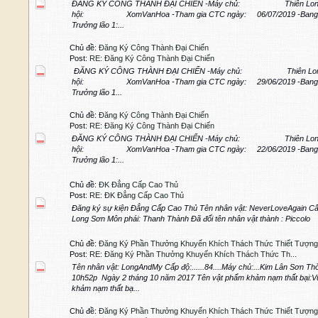
ĐĂNG KÝ CÔNG THÀNH ĐẠI CHIẾN -Máy chủ: Thiên Long 
hội: XomVanHoa -Tham gia CTC ngày: 06/07/2019 -B
Trưởng lão 1:...
Chủ đề:
Đăng Ký Công Thành Đại Chiến
Post:
RE: Đăng Ký Công Thành Đại Chiến
ĐĂNG KÝ CÔNG THÀNH ĐẠI CHIẾN -Máy chủ: Thiên Long
hội: XomVanHoa -Tham gia CTC ngày: 29/06/2019 -B
Trưởng lão 1...
Chủ đề:
Đăng Ký Công Thành Đại Chiến
Post:
RE: Đăng Ký Công Thành Đại Chiến
ĐĂNG KÝ CÔNG THÀNH ĐẠI CHIẾN -Máy chủ: Thiên Long 
hội: XomVanHoa -Tham gia CTC ngày: 22/06/2019 -B
Trưởng lão 1:...
Chủ đề:
ĐK Đẳng Cấp Cao Thủ
Post:
RE: ĐK Đẳng Cấp Cao Thủ
Đăng ký sự kiện Đẳng Cấp Cao Thủ Tên nhân vật: NeverLoveAgain C
Long Sơn Môn phái: Thanh Thành Đã đổi tên nhân vật thành : Piccol
Chủ đề:
Đăng Ký Phần Thưởng Khuyến Khích Thách Thức Thiết Tượng
Post:
RE: Đăng Ký Phần Thưởng Khuyến Khích Thách Thức Th...
Tên nhân vật: LongAndMy Cấp độ:......84....Máy chủ:...Kim Lân Sơn Thờ
10h52p Ngày 2 tháng 10 năm 2017 Tên vật phẩm khảm nạm thất bại:
khảm nạm thất bạ...
Chủ đề:
Đăng Ký Phần Thưởng Khuyến Khích Thách Thức Thiết Tượng