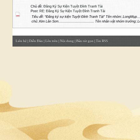
Chủ đề:
Đăng Ký Sự Kiện Tuyệt Đỉnh Tranh Tài
Post:
RE: Đăng Ký Sự Kiện Tuyệt Đỉnh Tranh Tài
Tiêu đề: “Đăng ký sự kiện Tuyệt Đỉnh Tranh Tài” Tên nhóm:.LongMụp...........
chủ:.Kim Lân Sơn...................................... Tên nhân vật nhóm trưởng:.
Liên hệ
|
Diễn Đàn
|
Lên trên
|
Nội dung
|
Bản rút gọn
|
Tin RSS