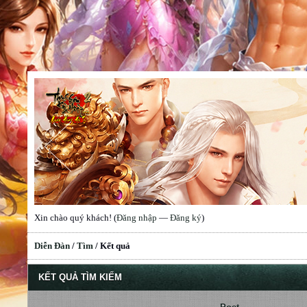
Xin chào quý khách! (
Đăng nhập
—
Đăng ký
)
Diễn Đàn
/
Tìm
/
Kết quả
KẾT QUẢ TÌM KIẾM