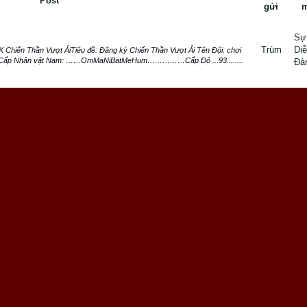
Post
gửi
Sự
Trùm
Di
 Chiến Thần Vượt ẢiTiêu đề: Đăng ký Chiến Thần Vượt Ải Tên Đội: chơi
ao Cấp Nhân vật Nam: ……OmMaNiBatMeHum……………Cấp Độ ...93........
Đà
Sự
Trùm
Di
ng Hùng Kỳ Hiệp” Tên nhóm: Om - Máy chủ: Thiên Long Sơn Tên
Đà
MeHum​ - Cấp độ: 90 - Môn phái: Thanh Thành Tên nhân vật thành v...
Sự
Trùm
Di
nhóm: Omani - Máy chủ:Thiên Long Sơn Tên nhân vật nhóm
ộ:90 - Môn phái: Thanh Thành Tên nhân vật thành viên
Đà
.
Sự
Trùm
Di
 Thủ Tên nhân vật: OmMaNiBatMeHum - Cấp độ: 90 Máy Chủ: Huyền
Đà
Thành
Sự
Trùm
Di
ếm Hợp Bích Tên Đội : OmHin Cấp độ : Cao Cấp Nhân vật
Đà
Cấp Độ : 90 Nhân vật Nữ : Hin ...