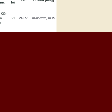
Xem
Posted
[
tăng
]
mục
lời
 Kiện
ễn
21
24,651
04-05-2020, 20:15
n
 Kiện
ễn
16
19,916
15-07-2019, 19:14
n
 Kiện
ễn
13
16,136
13-03-2019, 23:07
n
 Kiện
ễn
56
71,557
26-11-2018, 18:00
n
 Kiện
ễn
29
32,539
19-10-2018, 17:44
n