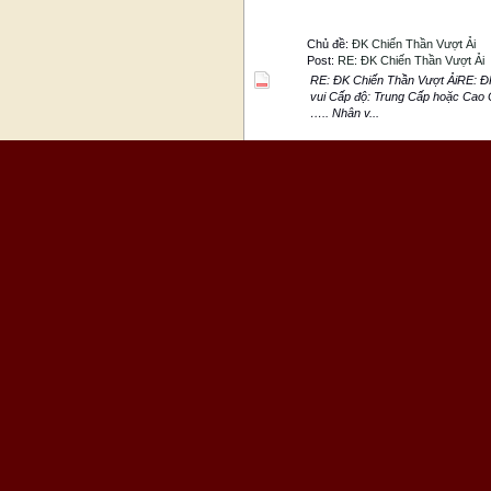
Chủ đề:
ĐK Chiến Thần Vượt Ải
Post:
RE: ĐK Chiến Thần Vượt Ải
RE: ĐK Chiến Thần Vượt ẢiRE: ĐK
vui Cấp độ: Trung Cấp hoặc C
….. Nhân v...
Chủ đề:
ĐK Song Hùng Kỳ Hiệp
Post:
RE: ĐK Song Hùng Kỳ Hiệp
Tiêu đề: “Đăng ký sự kiện So
nhân vật nhóm trưởng: OmMaNiBat
Chủ đề:
ĐK Thục Sơn Tam Đấu
Post:
RE: ĐK Thục Sơn Tam Đấu
Đăng Kí Thục Sơn Tam Đấu Tên 
trưởng: OmMaNiBatMeHum - Cấp đ
1: VanSuTuyDuyen - Cấp độ: 90 ..
Chủ đề:
ĐK Đẳng Cấp Cao Thủ
Post:
RE: ĐK Đẳng Cấp Cao Thủ
Đăng ký sự kiện Đẳng Cấp Cao
Long Sơn - Môn phái: Thanh 
Chủ đề:
ĐK Song Kiếm Hợp Bích
Post:
RE: ĐK Song Kiếm Hợp Bích
Tiêu đề : Đăng ký Song Ki
Nam: OmMaNiBatMeHum .