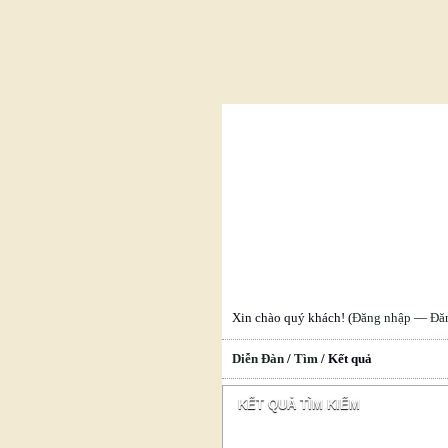
Xin chào quý khách! (
Đăng nhập
—
Đă
Diễn Đàn
/
Tìm
/
Kết quả
KẾT QUẢ TÌM KIẾM