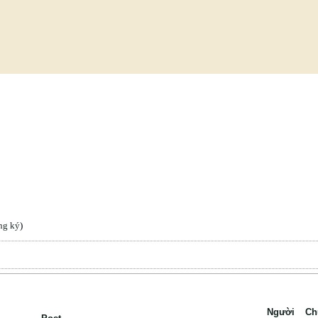
ng ký
)
Người
Ch