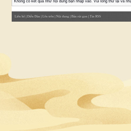
Không có kết quả như nội dung bạn nhập vào. Vui lòng thử lại và nh
Liên hệ
|
Diễn Đàn
|
Lên trên
|
Nội dung
|
Bản rút gọn
|
Tin RSS