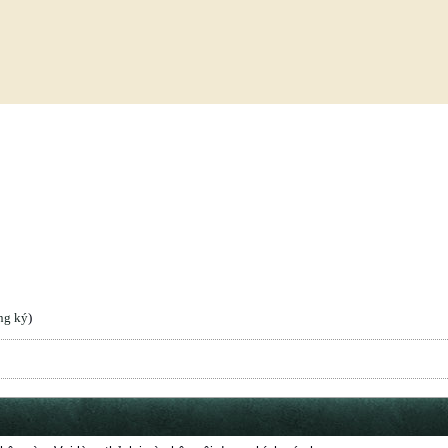
ng ký
)