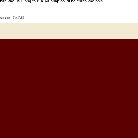
ập vào. Vui lòng thử lại và nhập nội dung chính xác hơn
rút gọn
|
Tin RSS