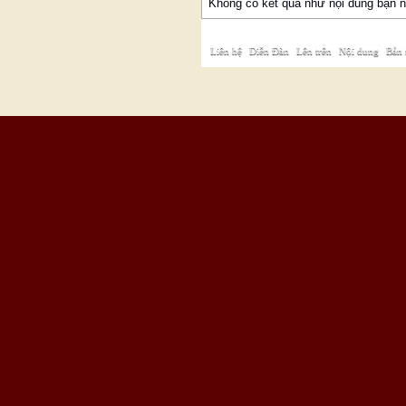
Không có kết quả như nội dung bạn nh
Liên hệ
|
Diễn Đàn
|
Lên trên
|
Nội dung
|
Bản 