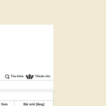
Tìm kiếm
Thành viên
Xem
Bài mới
[
tăng
]