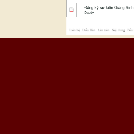
Đăng ký sự kiện Giáng Sin
Daddy
Liên hệ
|
Diễn Đàn
|
Lên trên
|
Nội dung
|
Bản 