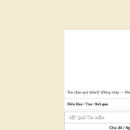
Xin chào quý khách! (
Đăng nhập
—
Đă
Diễn Đàn
/
Tìm
/
Kết quả
KẾT QUẢ TÌM KIẾM
Chủ đề
/
Ng