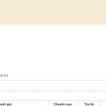
ng ký
)
ười gửi
Chuyên mục
Trả lời