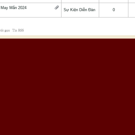
h May Mắn 2024
Sự Kiện Diễn Đàn
0
rút gọn
|
Tin RSS