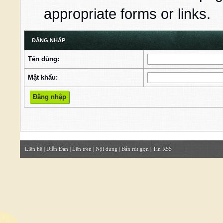
appropriate forms or links.
ĐĂNG NHẬP
Tên dùng:
Mật khẩu:
Liên hệ
|
Diễn Đàn
|
Lên trên
|
Nội dung
|
Bản rút gọn
|
Tin RSS