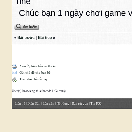
nhé
Chúc bạn 1 ngày chơi game v
«
Bài trước
|
Bài tiếp
»
Xem ở phiên bản có thể in
Gửi chủ đề cho bạn bè
Theo dõi chủ đề này
User(s) browsing this thread: 1 Guest(s)
Liên hệ
|
Diễn Đàn
|
Lên trên
|
Nội dung
|
Bản rút gọn
|
Tin RSS