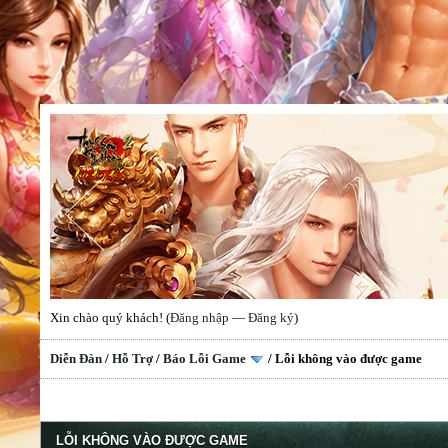
Xin chào quý khách! (
Đăng nhập
—
Đăng ký
)
Diễn Đàn
/
Hỗ Trợ
/
Báo Lỗi Game
/
Lỗi không vào được game
LỖI KHÔNG VÀO ĐƯỢC GAME