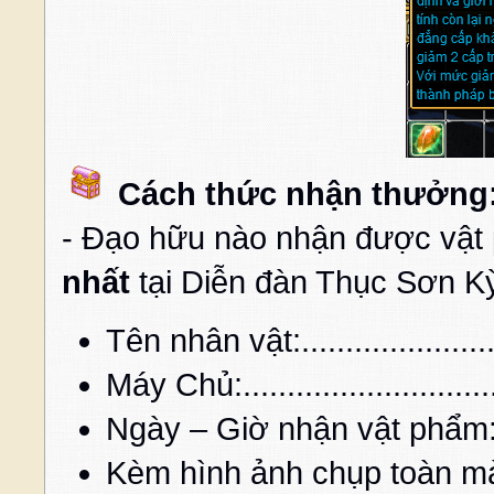
Cách thức nhận thưởng
- Đạo hữu nào nhận được vật
nhất
tại Diễn đàn Thục Sơn Kỳ 
Tên nhân vật:..........................
Máy Chủ:................................
Ngày – Giờ nhận vật phẩm:..........
Kèm hình ảnh chụp toàn mà