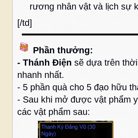
rương nhân vật và lịch sự k
[/td]
Phần thưởng:
- Thánh Điện
sẽ dựa trên thời
nhanh nhất.
- 5 phần quà cho 5 đạo hữu th
- Sau khi mở được vật phẩm 
các vật phẩm sau: