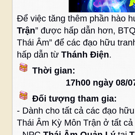
Để việc tăng thêm phần hào hứ
Trận
” được hấp dẫn hơn, BTQ
Thái Âm” để các đạo hữu tran
hấp dẫn từ
Thánh Điện
.
Thời gian:
17h00 ngày 08/0
Đối tượng tham gia:
- Dành cho tất cả các đạo hữu
Thái Âm Kỳ Môn Trận ở tất cả
- NPC
Thái Âm Quản Lý
tại
T