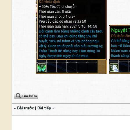
«
Bài trước
|
Bài tiếp
»