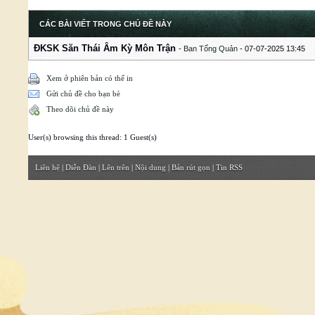
CÁC BÀI VIẾT TRONG CHỦ ĐỀ NÀY
ĐKSK Săn Thái Âm Kỳ Môn Trận
-
Ban Tổng Quản
- 07-07-2025 13:45
Xem ở phiên bản có thể in
Gửi chủ đề cho bạn bè
Theo dõi chủ đề này
User(s) browsing this thread: 1 Guest(s)
Liên hệ
|
Diễn Đàn
|
Lên trên
|
Nội dung
|
Bản rút gọn
|
Tin RSS