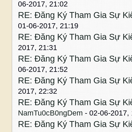
06-2017, 21:02
RE: Đăng Ký Tham Gia Sự Ki
01-06-2017, 21:19
RE: Đăng Ký Tham Gia Sự Ki
2017, 21:31
RE: Đăng Ký Tham Gia Sự Ki
06-2017, 21:52
RE: Đăng Ký Tham Gia Sự Ki
2017, 22:32
RE: Đăng Ký Tham Gia Sự Ki
NamTu0cB0ngDem
- 02-06-2017,
RE: Đăng Ký Tham Gia Sự Ki