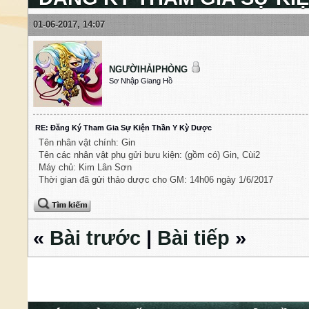
01-06-2017, 14:07
NGƯỜIHẢIPHÒNG
Sơ Nhập Giang Hồ
RE: Đăng Ký Tham Gia Sự Kiện Thần Y Kỳ Dược
Tên nhân vật chính: Gin
Tên các nhân vật phụ gửi bưu kiện: (gồm có) Gin, Cùi2
Máy chủ: Kim Lân Sơn
Thời gian đã gửi thảo dược cho GM: 14h06 ngày 1/6/2017
«
Bài trước
|
Bài tiếp
»