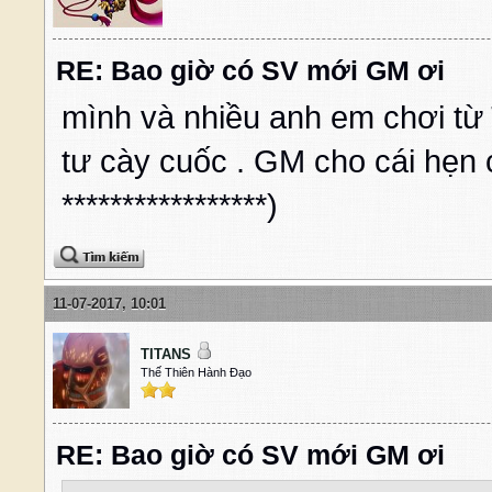
RE: Bao giờ có SV mới GM ơi
mình và nhiều anh em chơi từ
tư cày cuốc . GM cho cái hẹn 
*****************)
11-07-2017, 10:01
TITANS
Thế Thiên Hành Đạo
RE: Bao giờ có SV mới GM ơi