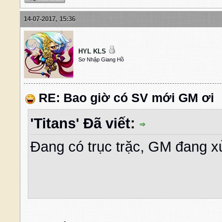
14-07-2017, 15:36
HYL KLS
Sơ Nhập Giang Hồ
RE: Bao giờ có SV mới GM ơi
'Titans' Đã viết:
Đang có trục trặc, GM đang xử