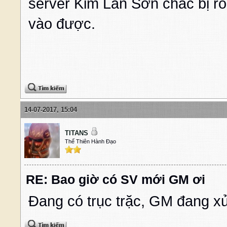
server Kim Lân Sơn chắc bị ro
vào được.
14-07-2017, 15:04
TITANS
Thế Thiên Hành Đạo
RE: Bao giờ có SV mới GM ơi
Đang có trục trặc, GM đang xử