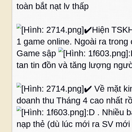
toàn bắt nạt lv thấp
✔️Hiện TSKH 
1 game online. Ngoài ra trong
Game sập
:
tan tin đồn và tăng lượng ngườ
✔️ Về mặt k
doanh thu Tháng 4 cao nhất rồ
:D . Nhiều 
nạp thẻ (dù lúc mới ra SV mới 