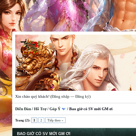
Xin chào quý khách! (
Đăng nhập
—
Đăng ký
)
Diễn Đàn
/
Hỗ Trợ
/
Góp Ý
/
Bao giờ có SV mới GM ơi
Trang (2):
1
2
Tiếp theo »
BAO GIỜ CÓ SV MỚI GM ƠI