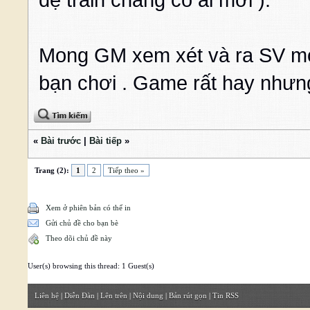
đệ train chẳng có ai mới ).
Mong GM xem xét và ra SV mới 
bạn chơi . Game rất hay nhưng
«
Bài trước
|
Bài tiếp
»
Trang (2):
1
2
Tiếp theo »
Xem ở phiên bản có thể in
Gửi chủ đề cho bạn bè
Theo dõi chủ đề này
User(s) browsing this thread: 1 Guest(s)
Liên hệ
|
Diễn Đàn
|
Lên trên
|
Nội dung
|
Bản rút gọn
|
Tin RSS