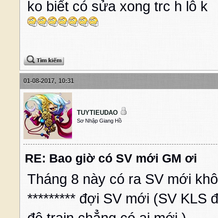
ko biết có sửa xong trc h lô k
01-08-2017, 10:31
TUYTIEUDAO
Sơ Nhập Giang Hồ
RE: Bao giờ có SV mới GM ơi
Tháng 8 này có ra SV mới khô
********* đợi SV mới (SV KLS 