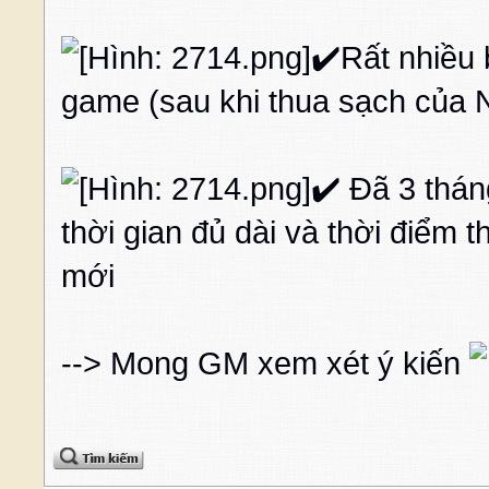
✔️Rất nhiều
game (sau khi thua sạch của 
✔️ Đã 3 thán
thời gian đủ dài và thời điểm 
mới
--> Mong GM xem xét ý kiến