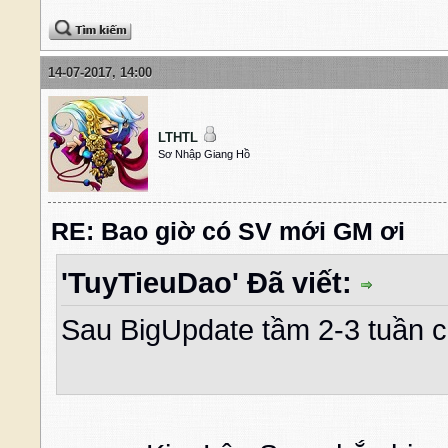
14-07-2017, 14:00
LTHTL
Sơ Nhập Giang Hồ
RE: Bao giờ có SV mới GM ơi
'TuyTieuDao' Đã viết:
Sau BigUpdate tầm 2-3 tuần c