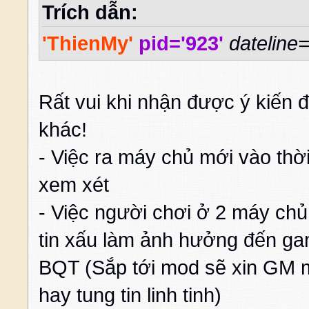
Trích dẫn:
'ThienMy'
pid='923'
dateline
Rất vui khi nhận được ý kiến
khác!
- Việc ra máy chủ mới vào thờ
xem xét
- Việc người chơi ở 2 máy chủ
tin xấu làm ảnh hưởng đến gam
BQT (Sắp tới mod sẽ xin GM 
hay tung tin linh tinh)